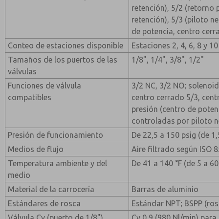
retención), 5/2 (retorno 
retención), 5/3 (piloto 
de potencia, centro cerr
Conteo de estaciones disponible
Estaciones 2, 4, 6, 8 y 10
Tamaños de los puertos de las
1/8", 1/4", 3/8", 1/2"
válvulas
Funciones de válvula
3/2 NC, 3/2 NO; solenoid
compatibles
centro cerrado 5/3, cent
presión (centro de poten
controladas por piloto 
Presión de funcionamiento
De 22,5 a 150 psig (de 1,
Medios de flujo
Aire filtrado según ISO 
Temperatura ambiente y del
De 41 a 140 °F (de 5 a 60
medio
Material de la carrocería
Barras de aluminio
Estándares de rosca
Estándar NPT; BSPP (ros
Válvula Cv (puerto de 1/8")
Cv 0,9 (980 Nl/min) para 