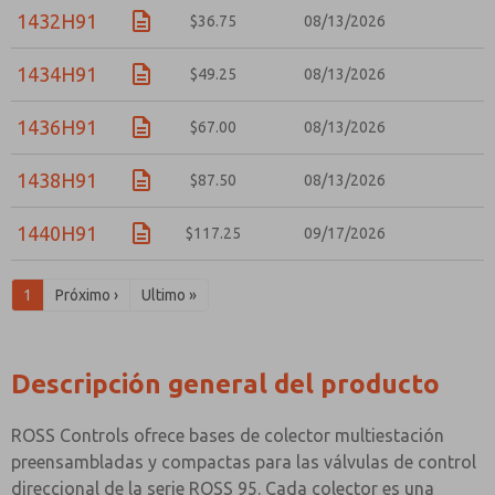
1432H91
$36.75
08/13/2026
1434H91
$49.25
08/13/2026
1436H91
$67.00
08/13/2026
1438H91
$87.50
08/13/2026
1440H91
$117.25
09/17/2026
1
Próximo ›
Ultimo »
Descripción general del producto
ROSS Controls ofrece bases de colector multiestación
preensambladas y compactas para las válvulas de control
direccional de la serie ROSS 95. Cada colector es una