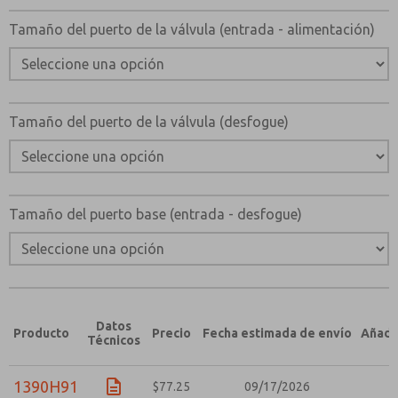
Envíenme actualizaciones periódicas sobre característi
Tamaño del puerto de la válvula (entrada - alimentación)
producto y más.
*Sí, he leído la política de privacidad y acepto que los
se recopilarán y almacenarán electrónicamente. Mis dato
únicamente con fines estrictamente destinados a proces
solicitud. Al enviar el formulario de contacto, acepto el
Tamaño del puerto de la válvula (desfogue)
Tamaño del puerto base (entrada - desfogue)
Datos
Producto
Precio
Fecha estimada de envío
Añadir
Técnicos
1390H91
$77.25
09/17/2026