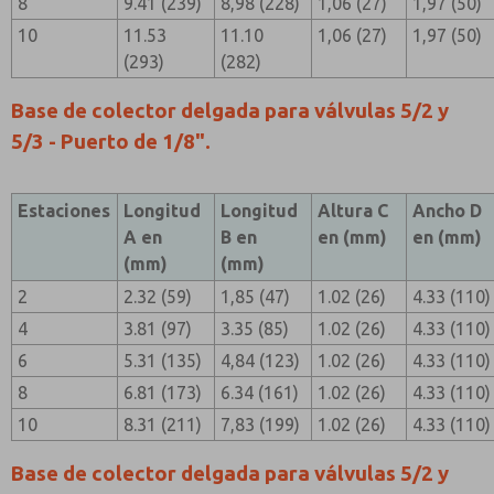
8
9.41 (239)
8,98 (228)
1,06 (27)
1,97 (50)
10
11.53
11.10
1,06 (27)
1,97 (50)
(293)
(282)
Base de colector delgada para válvulas 5/2 y
5/3 - Puerto de 1/8".
Estaciones
Longitud
Longitud
Altura C
Ancho D
A en
B en
en (mm)
en (mm)
(mm)
(mm)
2
2.32 (59)
1,85 (47)
1.02 (26)
4.33 (110)
4
3.81 (97)
3.35 (85)
1.02 (26)
4.33 (110)
6
5.31 (135)
4,84 (123)
1.02 (26)
4.33 (110)
8
6.81 (173)
6.34 (161)
1.02 (26)
4.33 (110)
10
8.31 (211)
7,83 (199)
1.02 (26)
4.33 (110)
Base de colector delgada para válvulas 5/2 y