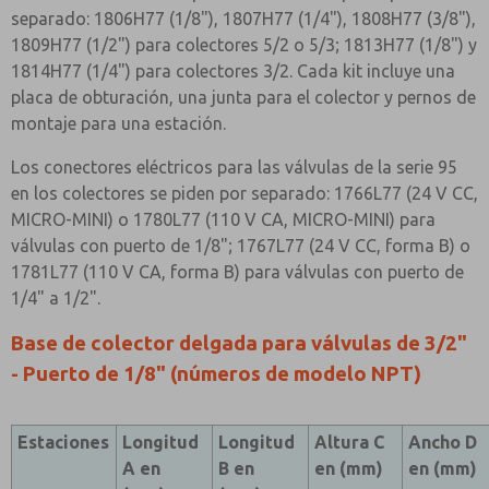
separado: 1806H77 (1/8"), 1807H77 (1/4"), 1808H77 (3/8"),
1809H77 (1/2") para colectores 5/2 o 5/3; 1813H77 (1/8") y
1814H77 (1/4") para colectores 3/2. Cada kit incluye una
placa de obturación, una junta para el colector y pernos de
montaje para una estación.
Los conectores eléctricos para las válvulas de la serie 95
en los colectores se piden por separado: 1766L77 (24 V CC,
MICRO-MINI) o 1780L77 (110 V CA, MICRO-MINI) para
válvulas con puerto de 1/8"; 1767L77 (24 V CC, forma B) o
1781L77 (110 V CA, forma B) para válvulas con puerto de
1/4" a 1/2".
Base de colector delgada para válvulas de 3/2"
- Puerto de 1/8" (números de modelo NPT)
Estaciones
Longitud
Longitud
Altura C
Ancho D
A en
B en
en (mm)
en (mm)