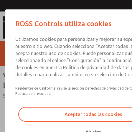
Válvulas Dobles con Monitor E-P Ele
ROSS Controls utiliza cookies
Utilizamos cookies para personalizar y mejorar su expe
nuestro sitio web. Cuando selecciona "Aceptar todas l
acepta nuestro uso de cookies. Puede personalizar qu
seleccionando el enlace "Configuración" a continuación
de cookies en nuestra Política de privacidad de datos
Válvulas Dobles con Monitor E-P
detalles o para realizar cambios en su selección de Co
Electro-Neumático
Residentes de California: revise la sección Derechos de privacidad de C
Política de privacidad.
Serie SERPAR® 35
Aceptar todas las cookies