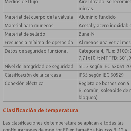
Medios de flujo
Aire filtrado; se recomie
micras.
Material del cuerpo de la válvula
Aluminio fundido
Material para muñecos
Acetal y acero inoxidabl
Material de sellado
Buna-N
Frecuencia mínima de operación
Al menos una vez al mes
Datos de seguridad funcional
Categoría 4, PL e; B10D:
7,71x10⁻⁹; MTTFD: 301,9
Nivel de integridad de seguridad
SIL 3 según IEC 62061:2
Clasificación de la carcasa
IP65 según IEC 60529
Conexión eléctrica
Regleta de bornes con 9 
B, común, solenoide de r
bloqueo)
Clasificación de temperatura
Las clasificaciones de temperatura se aplican a todas las
configuraciones de monitor EP en tamaños básicos 8, 12 y