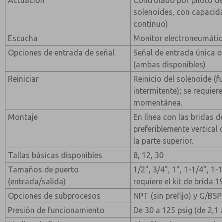
Actuación
Controlado por piloto d
solenoides, con capaci
continuo)
Escucha
Monitor electroneumátic
Opciones de entrada de señal
Señal de entrada única o
(ambas disponibles)
Reiniciar
Reinicio del solenoide (
intermitente); se requiere
momentánea.
Montaje
En línea con las bridas d
preferiblemente vertical
la parte superior.
Tallas básicas disponibles
8, 12, 30
Tamaños de puerto
1/2", 3/4", 1", 1-1/4", 1
(entrada/salida)
requiere el kit de brida 
Opciones de subprocesos
NPT (sin prefijo) y G/BSP
Presión de funcionamiento
De 30 a 125 psig (de 2,1 