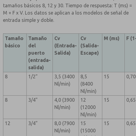
tamaños básicos 8, 12 y 30. Tiempo de respuesta: T (ms) =
M + F x V. Los datos se aplican a los modelos de señal de
entrada simple y doble.
Tamaño
Tamaño
Cv
Cv
M (ms)
F (1
básico
del
(Entrada-
(Salida-
puerto
Salida)
Escape)
(entrada-
salida)
8
1/2"
3,5 (3400
8,5
15
0,70
Nl/min)
(8400
Nl/min)
8
3/4"
4,0 (3900
12
15
0,65
Nl/min)
(12000
Nl/min)
12
3/4"
8,0 (7900
15
15
0,65
Nl/min)
(15000