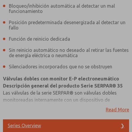
Bloqueo/inhibición automática al detectar un mal
funcionamiento
Posición predeterminada desenergizada al detectar un
fallo
Función de reinicio dedicada
Sin reinicio automático no deseado al retirar las fuentes
de energía eléctrica o neumática
Silenciadores incorporados que no se obstruyen
Válvulas dobles con monitor E-P electroneumático
Descripción general del producto Serie SERPAR® 35
Las válvulas de la serie SERPAR® son válvulas dobles
monitoreadas internamente con un dispositivo de
monitoreo incorporado que verifica para el correcto
Read More
funcionamiento de cada elemento valvular. Si el monitor
¿Método de Contacto Preferido?
interno detecta una falla en la válvula en un ciclo
Series Overview
❯
Correo Electrónico
Teléfono
particular, la válvula doble fallará y alcanzará una