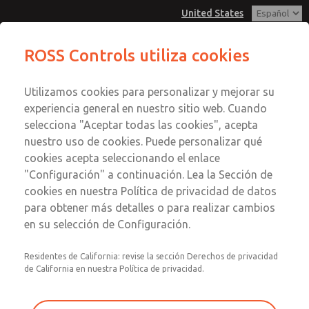
United States
ROSS Controls utiliza cookies
Menú
Utilizamos cookies para personalizar y mejorar su
Cuenta
experiencia general en nuestro sitio web. Cuando
Ver Carrito de Compra
selecciona "Aceptar todas las cookies", acepta
nuestro uso de cookies. Puede personalizar qué
Registrarse
cookies acepta seleccionando el enlace
Perspectivas de ROSS
"Configuración" a continuación. Lea la Sección de
Inscribirse
cookies en nuestra Política de privacidad de datos
para obtener más detalles o para realizar cambios
Explore información destacada sobre los productos y
en su selección de Configuración.
soluciones de ROSS en distintos sectores y aplicaciones. Si
tiene alguna pregunta sobre su aplicación, póngase en
Residentes de California: revise la sección Derechos de privacidad
contacto con nosotros mediante el formulario que
de California en nuestra Política de privacidad.
aparece al final de la página.