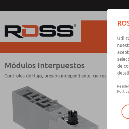
Módulos Interpuesto
ROS
Utili
nuest
acept
selec
Módulos Interpuestos
de co
detal
Controles de flujo, presión independiente, cierres
Residen
Polític