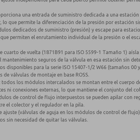
oporciona una entrada de suministro dedicada a una estación d
lo que permite la diferenciación de la presión por estación si
ulos dedicados de suministro (presión) y escape para estac
e permiten el enrutamiento individual de la presión o el esca
e cuarto de vuelta (1871B91 para ISO 5599-1 Tamaño 1) aísla 
 el mantenimiento seguros de la válvula en esa estación sin det
os disponibles para la serie ISO 15407-1/2 W66 (tamaños 00 
s de válvulas de montaje en base ROSS.
: todos los módulos intercalados se montan entre el cuerpo de l
tes ni conexiones externas, lo que mantiene el conjunto del c
dulos de control de flujo interpuestos se pueden apilar con 
e el colector y el regulador en la pila.
de ajuste (válvulas de aguja en los módulos de control de fluj
s sin necesidad de quitar las válvulas.