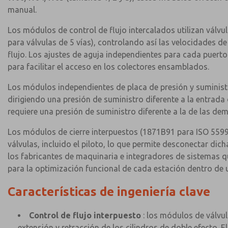
manual.
Los módulos de control de flujo intercalados utilizan válvu
para válvulas de 5 vías), controlando así las velocidades de
flujo. Los ajustes de aguja independientes para cada puerto
para facilitar el acceso en los colectores ensamblados.
Los módulos independientes de placa de presión y suministr
dirigiendo una presión de suministro diferente a la entrada d
requiere una presión de suministro diferente a la de las d
Los módulos de cierre interpuestos (1871B91 para ISO 5599
válvulas, incluido el piloto, lo que permite desconectar di
los fabricantes de maquinaria e integradores de sistemas 
para la optimización funcional de cada estación dentro de
Características de ingeniería clave
Control de flujo interpuesto
: los módulos de válvul
extensión y retracción de los cilindros de doble efecto. 