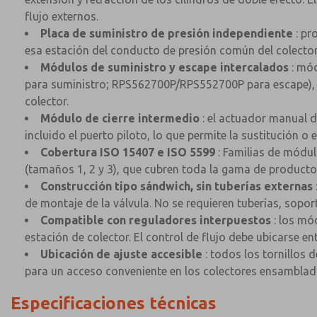
flujo externos.
Placa de suministro de presión independiente
: pr
esa estación del conducto de presión común del colector, 
Módulos de suministro y escape intercalados
: mód
para suministro; RPS562700P/RPS552700P para escape), qu
colector.
Módulo de cierre intermedio
: el actuador manual d
incluido el puerto piloto, lo que permite la sustitución o
Cobertura ISO 15407 e ISO 5599
: Familias de módul
(tamaños 1, 2 y 3), que cubren toda la gama de producto
Construcción tipo sándwich, sin tuberías externas
de montaje de la válvula. No se requieren tuberías, sopor
Compatible con reguladores interpuestos
: los mó
estación de colector. El control de flujo debe ubicarse entr
Ubicación de ajuste accesible
: todos los tornillos 
para un acceso conveniente en los colectores ensamblado
Especificaciones técnicas