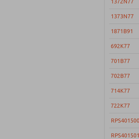
1372N77
1373N77
1871B91
692K77
701B77
702B77
714K77
722K77
RPS40150
RPS40150