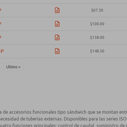
P
$67.50
P
$100.00
P
$158.00
0P
$148.50
›
Ultimo »
 de accesorios funcionales tipo sándwich que se montan entre
 necesidad de tuberías externas. Disponibles para las series 
ro funciones principales: control de caudal, suministro de p