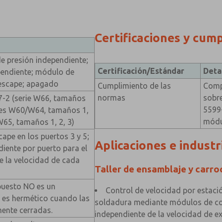
Certificaciones y cum
de presión independiente;
Certificación/Estándar
Deta
pendiente; módulo de
escape; apagado
Cumplimiento de las
Comp
normas
sobre
7-2 (serie W66, tamaños
5599
ries W60/W64, tamaños 1,
módu
 W65, tamaños 1, 2, 3)
ape en los puertos 3 y 5;
Aplicaciones e industr
diente por puerto para el
e la velocidad de cada
Taller de ensamblaje y carro
rpuesto NO es un
Control de velocidad por estació
no es hermético cuando las
soldadura mediante módulos de cont
ente cerradas.
independiente de la velocidad de ex