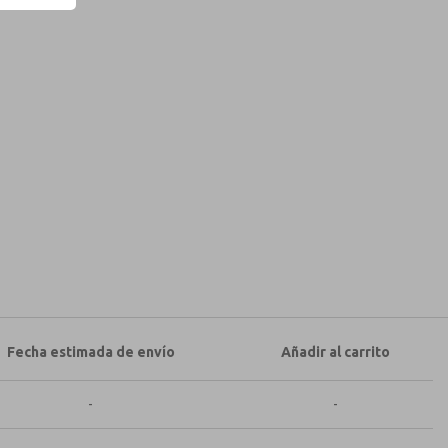
sobre características, capacidades del
d y acepto que los datos que proporcione se
amente. Mis datos se utilizan únicamente con
sar y responder a mi solicitud. Al enviar el
ocesamiento.
Fecha estimada de envío
Añadir al carrito
-
-