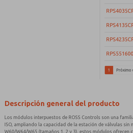
RPS4035C
RPS4135C
RPS4235C
RPS55160
1
Próximo 
Descripción general del producto
Los módulos interpuestos de ROSS Controls son una familia
ISO, ampliando la capacidad de la estación de válvulas sin
W60/W64/W65 (tamaños 1, 2 y 3), estos módulos ofrecen cuat