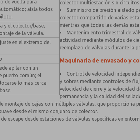
o de vuelta para
colector multiestación sin circuitos
utomático; aísla todos
Suministro de presión aislado pa
piloto.
colector compartido de varias esta
mientras que todas las demás estaci
a y el colector/base;
Mantenimiento trimestral de válv
ontaje de la válvula.
actividad mediante módulos de cierr
juste en el extremo del
reemplazo de válvulas durante la p
o
Maquinaria de envasado y co
uede apilar con un
Control de velocidad independie
e puerto común; el
y sobres mediante controles de fluj
olocarse lo más cerca
velocidad de cierre y la velocidad 
bbase.
permanencia y la calidad del sellad
de montaje de cajas con múltiples válvulas, que proporciona p
 suave desde el mismo conjunto de colector.
e de escape desde estaciones de válvulas específicas en entor