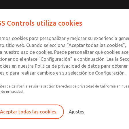
s
Contact ROSS Con
S Controls utiliza cookies
Productos
Industrias
Seguri
zamos cookies para personalizar y mejorar su experiencia gene
ro sitio web. Cuando selecciona "Aceptar todas las cookies",
a nuestro uso de cookies. Puede personalizar qué cookies ace
cionando el enlace "Configuración" a continuación. Lea la Sec
okies en nuestra Política de privacidad de datos para obtene
les o para realizar cambios en su selección de Configuración.
Opciones disponibles para ISO 15407 y IS
tes de California: revise la sección Derechos de privacidad de California en nue
a de privacidad.
Las opciones incluyen controles de flujo,
independiente, módulos de escape, cierre
Aceptar todas las cookies
Ajustes
Series Overview