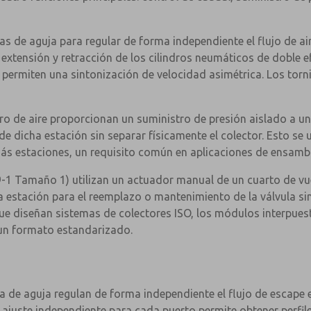
las de aguja para regular de forma independiente el flujo de a
 extensión y retracción de los cilindros neumáticos de doble e
 permiten una sintonización de velocidad asimétrica. Los torni
o de aire proporcionan un suministro de presión aislado a una
e dicha estación sin separar físicamente el colector. Esto se u
emás estaciones, un requisito común en aplicaciones de ensam
-1 Tamaño 1) utilizan un actuador manual de un cuarto de vue
cha estación para el reemplazo o mantenimiento de la válvula s
que diseñan sistemas de colectores ISO, los módulos interpu
 un formato estandarizado.
×
a de aguja regulan de forma independiente el flujo de escape e
El ajuste independiente para cada puerto permite obtener perfi