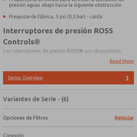
presión aguas abajo hacia la siguiente obstrucción
Preajuste de fábrica, 5 psi (0,3 bar) - caída
Interruptores de presión ROSS
Controls®
Los interruptores de presión ROSS® son dispositivos
opcionales de verificación de liberación de energía
Read More
eléctrica. El interruptor de presión ROSS® ofrece una
opción de detección de presión electrónica que se puede
Series Overview
❯
integrar en un sistema de monitoreo de seguridad, que
confirma el aislamiento de energía en todo el circuito. Los
estándares sugieren que el diseño de la máquina debería
Variantes de Serie - (6)
incluir un método para verificar la liberación de energía
después del bloqueo.
Opciones de Filtros
Reiniciar
¿Método de Contacto Preferido?
Correo Electrónico
Teléfono
Conexión