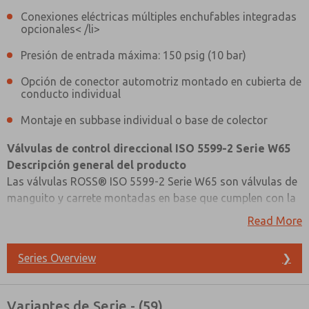
Conexiones eléctricas múltiples enchufables integradas
opcionales< /li>
Presión de entrada máxima: 150 psig (10 bar)
Opción de conector automotriz montado en cubierta de
conducto individual
Montaje en subbase individual o base de colector
Válvulas de control direccional ISO 5599-2 Serie W65
Descripción general del producto
Las válvulas ROSS® ISO 5599-2 Serie W65 son válvulas de
manguito y carrete montadas en base que cumplen con la
norma ISO Interfaz de montaje estándar 5599-2. La serie
Read More
W65 tiene un conector eléctrico de base que elimina la
necesidad de desconectar cables para retirar la válvula.
Series Overview
❯
Las bases múltiples ofrecen la opción de conexiones
¿Método de Contacto Preferido?
eléctricas modulares enchufables que terminan en placas
finales, ofreciendo una interfaz D-sub de 25 pines o
Correo Electrónico
Teléfono
Variantes de Serie - (59)