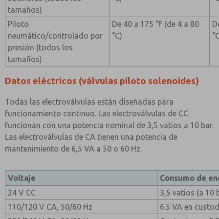
tamaños)
Piloto
De 40 a 175 °F (de 4 a 80
D
neumático/controlado por
°C)
°
presión (todos los
tamaños)
Datos eléctricos (válvulas piloto solenoides)
Todas las electroválvulas están diseñadas para
funcionamiento continuo. Las electroválvulas de CC
funcionan con una potencia nominal de 3,5 vatios a 10 bar.
Las electroválvulas de CA tienen una potencia de
mantenimiento de 6,5 VA a 50 o 60 Hz.
Voltaje
Consumo de en
24 V CC
3,5 vatios (a 10 
110/120 V CA, 50/60 Hz
6.5 VA en custod