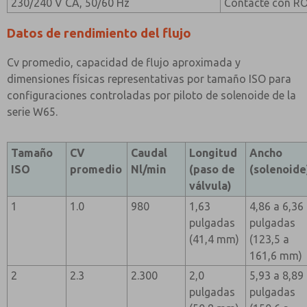
230/240 V CA, 50/60 Hz
Contacte con RO
Datos de rendimiento del flujo
Cv promedio, capacidad de flujo aproximada y
dimensiones físicas representativas por tamaño ISO para
configuraciones controladas por piloto de solenoide de la
serie W65.
Tamaño
CV
Caudal
Longitud
Ancho
ISO
promedio
Nl/min
(paso de
(solenoide
válvula)
1
1.0
980
1,63
4,86 a 6,36
pulgadas
pulgadas
(41,4 mm)
(123,5 a
161,6 mm)
2
2.3
2.300
2,0
5,93 a 8,89
pulgadas
pulgadas