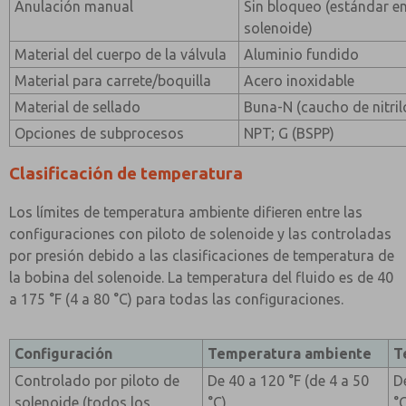
Anulación manual
Sin bloqueo (estándar e
solenoide)
Material del cuerpo de la válvula
Aluminio fundido
Material para carrete/boquilla
Acero inoxidable
Material de sellado
Buna-N (caucho de nitril
Opciones de subprocesos
NPT; G (BSPP)
Clasificación de temperatura
Los límites de temperatura ambiente difieren entre las
configuraciones con piloto de solenoide y las controladas
por presión debido a las clasificaciones de temperatura de
la bobina del solenoide. La temperatura del fluido es de 40
a 175 °F (4 a 80 °C) para todas las configuraciones.
Configuración
Temperatura ambiente
T
Controlado por piloto de
De 40 a 120 °F (de 4 a 50
D
solenoide (todos los
°C)
°