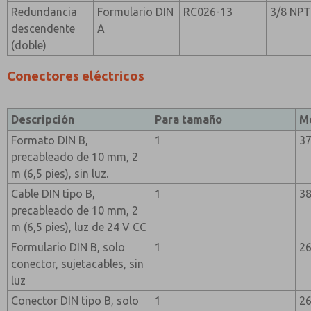
Redundancia
Formulario DIN
RC026-13
3/8 NP
descendente
A
(doble)
Conectores eléctricos
Descripción
Para tamaño
M
Formato DIN B,
1
3
precableado de 10 mm, 2
m (6,5 pies), sin luz.
Cable DIN tipo B,
1
3
precableado de 10 mm, 2
m (6,5 pies), luz de 24 V CC
Formulario DIN B, solo
1
26
conector, sujetacables, sin
luz
Conector DIN tipo B, solo
1
2