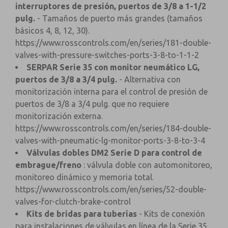
interruptores de presión, puertos de 3/8 a 1-1/2
pulg.
- Tamaños de puerto más grandes (tamaños
básicos 4, 8, 12, 30).
https://www.rosscontrols.com/en/series/181-double-
valves-with-pressure-switches-ports-3-8-to-1-1-2
SERPAR Serie 35 con monitor neumático LG,
puertos de 3/8 a 3/4 pulg.
- Alternativa con
monitorización interna para el control de presión de
puertos de 3/8 a 3/4 pulg. que no requiere
monitorización externa.
https://www.rosscontrols.com/en/series/184-double-
valves-with-pneumatic-lg-monitor-ports-3-8-to-3-4
Válvulas dobles DM2 Serie D para control de
embrague/freno
: válvula doble con automonitoreo,
monitoreo dinámico y memoria total.
https://www.rosscontrols.com/en/series/52-double-
valves-for-clutch-brake-control
Kits de bridas para tuberías
- Kits de conexión
para instalaciones de válvulas en línea de la Serie 35.