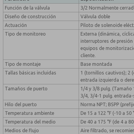
Función de la válvula
3/2 Normalmente cerra
Diseño de construcción
Válvula doble
Actuación
Piloto de solenoide eléc
Tipo de monitoreo
Externa (dinámica, cícli
interruptores de presión
equipos de monitorizaci
cliente.
Tipo de montaje
Base montada
Tallas básicas incluidas
1 (tornillos cautivos); 2 
entrada izquierda o der
Tamaños de puerto
1/4 y 3/8 pulg. (Tamaño 1
3/4, 3/4-1 pulg. entrada
Hilo del puerto
Norma NPT; BSPP (prefijo 
Temperatura ambiente
De 15 a 122 °F (-10 a 50 
Temperatura del medio
De 40 a 175 °F (de 4 a 80
Medios de flujo
Aire filtrado, se recomie