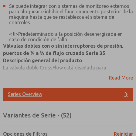
Se puede integrar con sistemas de monitoreo externos
para bloquear e inhibir el funcionamiento posterior de la
máquina hasta que se restablezca el sistema de
controles
< li>Predeterminado a la posición desenergizada en
caso de condición de falla
Válvulas dobles con o sin interruptores de presión,
puertos de ¼ a ¾ de flujo cruzado Serie 35
Descripción general del producto
La válvula doble CrossFlow está diseñada para
proporcionar control de los mecanismos de
Read More
embrague/freno en prensas de estampado y muchas otras
aplicaciones críticas, como sistemas de bloqueo
Series Overview
❯
alternativos para aislamiento de energía, sistemas de
retención de carga de prensas de cilindros de aire, así
como otros circuitos de seguridad de Categoría -3 y -4.
Variantes de Serie - (52)
Consulte el lateral y a continuación para ver enlaces para
¿Método de Contacto Preferido?
navegar fácilmente y catálogos de válvulas dobles con o
Opciones de Filtros
Reiniciar