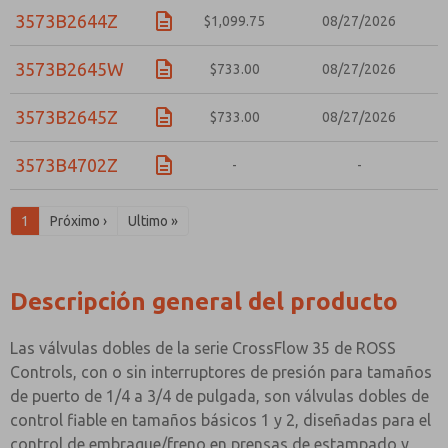
3573B2644Z
$1,099.75
08/27/2026
3573B2645W
$733.00
08/27/2026
3573B2645Z
$733.00
08/27/2026
3573B4702Z
-
-
1
Próximo ›
Ultimo »
Descripción general del producto
Las válvulas dobles de la serie CrossFlow 35 de ROSS
Controls, con o sin interruptores de presión para tamaños
de puerto de 1/4 a 3/4 de pulgada, son válvulas dobles de
control fiable en tamaños básicos 1 y 2, diseñadas para el
control de embrague/freno en prensas de estampado y