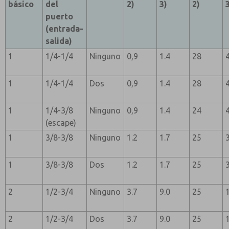
básico
del
2)
3)
2)
puerto
(entrada-
salida)
1
1/4-1/4
Ninguno
0,9
1.4
28
1
1/4-1/4
Dos
0,9
1.4
28
1
1/4-3/8
Ninguno
0,9
1.4
24
(escape)
1
3/8-3/8
Ninguno
1.2
1.7
25
1
3/8-3/8
Dos
1.2
1.7
25
2
1/2-3/4
Ninguno
3.7
9.0
25
2
1/2-3/4
Dos
3.7
9.0
25