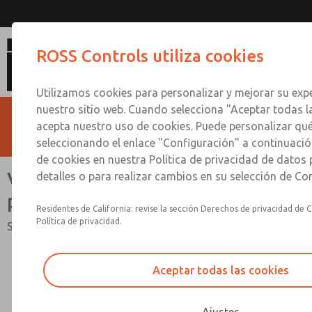
Válvulas dobles con o sin presostatos
ROSS Controls utiliza cookies
3/4
Utilizamos cookies para personalizar y mejorar su expe
nuestro sitio web. Cuando selecciona "Aceptar todas l
acepta nuestro uso de cookies. Puede personalizar qu
seleccionando el enlace "Configuración" a continuación
de cookies en nuestra Política de privacidad de datos
Válvulas dobles con o sin
detalles o para realizar cambios en su selección de Co
presostatos, puertos 1/4 a 3/4
Residentes de California: revise la sección Derechos de privacidad de C
Política de privacidad.
Serie 35 de flujo cruzado
Aceptar todas las cookies