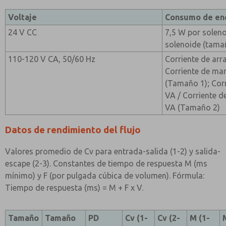
Voltaje
Consumo de en
24 V CC
7,5 W por soleno
solenoide (tama
110-120 V CA, 50/60 Hz
Corriente de arr
Corriente de ma
(Tamaño 1); Corr
VA / Corriente d
VA (Tamaño 2)
Datos de rendimiento del flujo
Valores promedio de Cv para entrada-salida (1-2) y salida-
escape (2-3). Constantes de tiempo de respuesta M (ms
mínimo) y F (por pulgada cúbica de volumen). Fórmula:
Tiempo de respuesta (ms) = M + F x V.
Tamaño
Tamaño
PD
Cv (1-
Cv (2-
M (1-