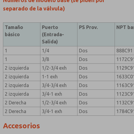
Números de modelo base (se piden por
separado de la válvula)
Tamaño
Puerto
PS Prov.
NPT ba
básico
(Entrada-
Salida)
1
1/4
Dos
888C91
1
3/8
Dos
1172C9
2 izquierda
1/2-3/4 exh
Dos
1129C9
2 izquierda
1-1 exh
Dos
1633C0
2 izquierda
3/4-3/4 exh
Dos
1163C9
2 izquierda
3/4-1 exh
Dos
1123C9
2 Derecha
1/2-3/4 exh
Dos
1132C9
2 Derecha
3/4-1 exh
Dos
1784C9
Accesorios