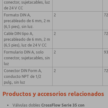
conector, sujetacables, luz
de 24 V CC
Formato DIN A,
2
7
precableado de 6 mm, 2 m
(6,5 pies), sin luz.
Cable DIN tipo A,
2
7
precableado de 6 mm, 2 m
(6,5 pies), luz de 24 V CC
Formulario DIN A, solo
2
9
conector, sujetacables, sin
luz
Conector DIN Form A,
2
7
conducto NPT de 1/2
pulg., sin luz
Productos y accesorios relacionados
Válvulas dobles
CrossFlow Serie 35 con