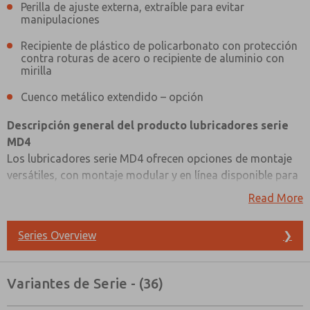
Perilla de ajuste externa, extraíble para evitar
manipulaciones
Recipiente de plástico de policarbonato con protección
contra roturas de acero o recipiente de aluminio con
mirilla
Cuenco metálico extendido – opción
Descripción general del producto lubricadores serie
MD4
Los lubricadores serie MD4 ofrecen opciones de montaje
versátiles, con montaje modular y en línea disponible para
una fácil integración en su sistema. Estos lubricadores
Read More
cuentan con un diseño de alimentación visual y su cúpula
transparente permite una visión clara del aceite que se
Series Overview
❯
dispensa, lo que garantiza un control eficiente de la
lubricación.
¿Método de Contacto Preferido?
Variantes de Serie - (36)
Para facilitar los ajustes y mantener resistencia a la
Correo Electrónico
Teléfono
manipulación, estos lubricadores vienen con una perilla de