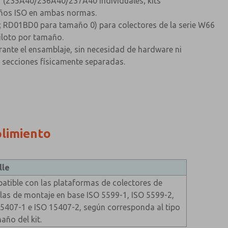
-1 (235A40/236A40/237A40 individuales; kits
años ISO en ambas normas.
0; RD01BD0 para tamaño 0) para colectores de la serie W66
iloto por tamaño.
urante el ensamblaje, sin necesidad de hardware ni
n secciones físicamente separadas.
plimiento
lle
atible con las plataformas de colectores de
las de montaje en base ISO 5599-1, ISO 5599-2,
15407-1 e ISO 15407-2, según corresponda al tipo
año del kit.