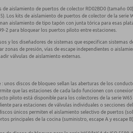
its de aislamiento de puertos de colector RD02BD0 (tamaño 00
 y 5). Los kits de aislamiento de puertos de colector de la seri
an aislamiento de tipo tapón con junta tórica para esas pla
9-2 para bloquear los puertos piloto entre estaciones.
esos y los diseñadores de sistemas que especifican sistemas 
 zonas de presión, vías de escape independientes o aislamien
adir válvulas de aislamiento externas.
e
: unos discos de bloqueo sellan las aberturas de los conducto
 permite que las estaciones de cada lado funcionen con conexi
ucto piloto está disponible para los colectores de la serie W
ente para estaciones de válvulas individuales o secciones del
×
discos únicos permiten el aislamiento selectivo de puertos (sol
tos principales de la cocina (suministro, escape A y escape B)