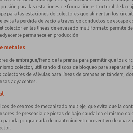
resión para las estaciones de formación estructural de la caj
 para las estaciones de colectores que alimentan los circuito
e evita la pérdida de vacío a través de conductos de escape 
 del colector en las líneas de envasado multiformato permite d
 adyacente permanece en producción.
de metales
res de embrague/freno de la prensa para permitir que los circu
mismo colector, utilizando discos de bloqueo para separar el 
s colectores de válvulas para líneas de prensas en tándem, do
ensas adyacentes.
al
cos de centros de mecanizado multieje, que evita que la cont
sensores de presencia de piezas de bajo caudal en el mismo cole
r la parada programada de mantenimiento preventivo de una zo
ctor.