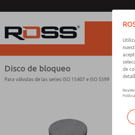
Disco de bloqueo
ROS
Utili
nuest
acept
selec
Disco de bloqueo
de co
detal
Para válvulas de las series ISO 15407 e ISO 5599
Residen
Polític