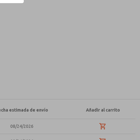
sobre características, capacidades del
d y acepto que los datos que proporcione se
amente. Mis datos se utilizan únicamente con
sar y responder a mi solicitud. Al enviar el
ocesamiento.
echa estimada de envío
Añadir al carrito
08/24/2026