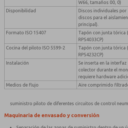
W66, tamaños 00, 0)
Disponibilidad
Discos individuales por 
discos para el aislamie
principal).
Formato ISO 15407
Tapón con junta tórica
RPS4033CP)
Cocina del piloto ISO 5599-2
Tapón con junta tórica
RPS4232CP)
Instalación
Se inserta en la interfaz
colector durante el mont
requiere hardware adici
Medios de flujo
Aire comprimido filtrad
suministro piloto de diferentes circuitos de control neum
Maquinaria de envasado y conversión
Separación de las zonas de suministro dentro de un ú