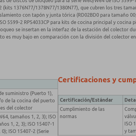
lias de discos de bloqueo para la serie W60/W64 de ISO 5599
2 (kits 1376N77/1378N77/1380N77), que cubren los tres tam
aislamiento con tapón y junta tórica (RD02BD0 para tamaño 0
ISO 5599-2 RPS4033CP para kits de cocina principal y cocina p
loqueo se insertan en la interfaz de la estación del colector d
to es muy bajo en comparación con la división del colector e
Certificaciones y cum
de suministro (Puerto 1),
Certificación/Estándar
Deta
/o de la cocina del puerto
nes del colector
Cumplimiento de las
Comp
normas
válvu
64, tamaños 1, 2, 3); ISO
ISO 
ños 1, 2, 3); ISO 15407-1
y tam
 0); ISO 15407-2 (Serie