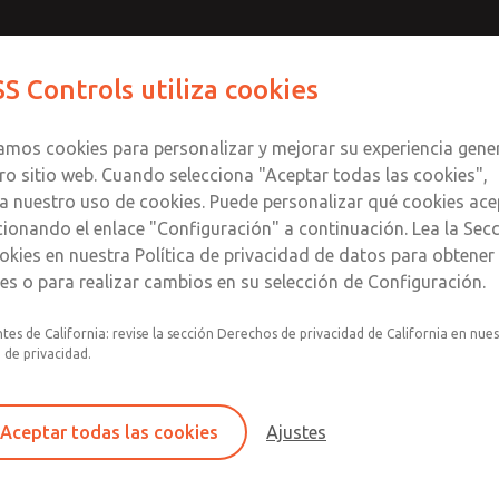
Contact ROSS Con
S Controls utiliza cookies
Productos
Industrias
Seguri
zamos cookies para personalizar y mejorar su experiencia gene
ro sitio web. Cuando selecciona "Aceptar todas las cookies",
a nuestro uso de cookies. Puede personalizar qué cookies ace
cionando el enlace "Configuración" a continuación. Lea la Sec
okies en nuestra Política de privacidad de datos para obtene
les o para realizar cambios en su selección de Configuración.
Opciones disponibles para bloquear los p
tes de California: revise la sección Derechos de privacidad de California en nue
a de privacidad.
Discos individuales y discos kits de disco
Series Overview
Aceptar todas las cookies
Ajustes