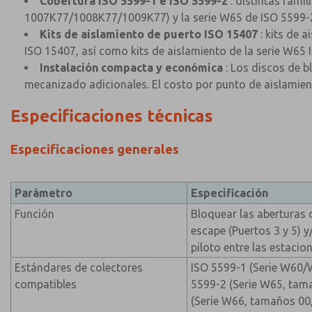
Cobertura ISO 5599-1 e ISO 5599-2
: distintas fami
1007K77/1008K77/1009K77) y la serie W65 de ISO 5599-
Kits de aislamiento de puerto ISO 15407
: kits de 
ISO 15407, así como kits de aislamiento de la serie W65 
Instalación compacta y económica
: Los discos de b
mecanizado adicionales. El costo por punto de aislamien
Especificaciones técnicas
Especificaciones generales
Parámetro
Especificación
Función
Bloquear las aberturas 
escape (Puertos 3 y 5) y
piloto entre las estacio
Estándares de colectores
ISO 5599-1 (Serie W60/W
compatibles
5599-2 (Serie W65, tama
(Serie W66, tamaños 00,