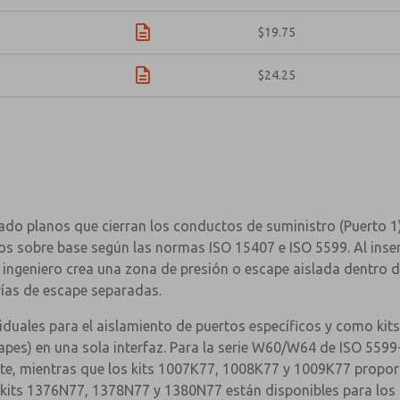
$19.75
$24.25
o planos que cierran los conductos de suministro (Puerto 1), 
 sobre base según las normas ISO 15407 e ISO 5599. Al insert
l ingeniero crea una zona de presión o escape aislada dentro de
 vías de escape separadas.
duales para el aislamiento de puertos específicos y como kits
pes) en una sola interfaz. Para la serie W60/W64 de ISO 5599
e, mientras que los kits 1007K77, 1008K77 y 1009K77 proporc
os kits 1376N77, 1378N77 y 1380N77 están disponibles para los 