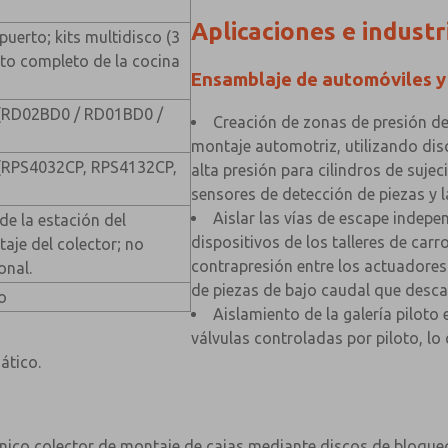
Aplicaciones e industr
puerto; kits multidisco (3
nto completo de la cocina
Ensamblaje de automóviles y
 (RD02BD0 / RD01BD0 /
Creación de zonas de presión de
montaje automotriz, utilizando dis
 (RPS4032CP, RPS4132CP,
alta presión para cilindros de suje
sensores de detección de piezas y l
Aislar las vías de escape indepe
 de la estación del
dispositivos de los talleres de carr
aje del colector; no
contrapresión entre los actuadores
onal.
de piezas de bajo caudal que desca
o
Aislamiento de la galería piloto 
válvulas controladas por piloto, lo
ático.
nico colector de montaje de cajas mediante discos de bloqueo,