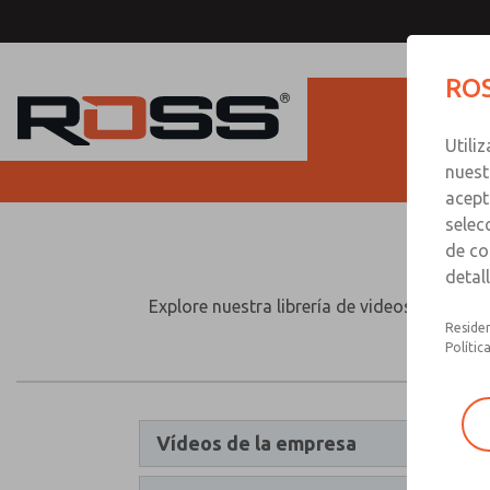
ROS
Utili
nuest
acept
selec
Libr
de co
detal
Explore nuestra librería de videos informa
Residen
Polític
Vídeos de la empresa