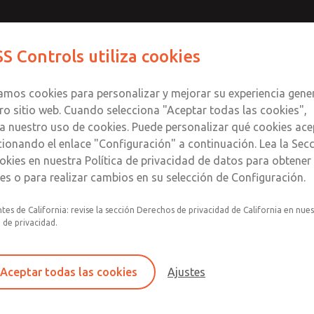
S Controls utiliza cookies
Productos
Industrias
Seguri
zamos cookies para personalizar y mejorar su experiencia gene
ro sitio web. Cuando selecciona "Aceptar todas las cookies",
a nuestro uso de cookies. Puede personalizar qué cookies ace
cionando el enlace "Configuración" a continuación. Lea la Sec
ería de Videos de ROSS Con
okies en nuestra Política de privacidad de datos para obtene
les o para realizar cambios en su selección de Configuración.
tivos y técnicos que destacan nuestras válvulas de seguridad
tes de California: revise la sección Derechos de privacidad de California en nue
potencia fluida y más.
a de privacidad.
Aceptar todas las cookies
Ajustes
×