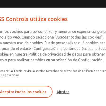
ligrosas
ligrosas
Contáctenos para un Mo
Comuníquese con RO
S Controls utiliza cookies
Enviar esta página
informació
Productos
Industrias
Seguri
te
S
zamos cookies para personalizar y mejorar su experiencia gene
SS
1
ro sitio web. Cuando selecciona "Aceptar todas las cookies",
a nuestro uso de cookies. Puede personalizar qué cookies ace
cionando el enlace "Configuración" a continuación. Lea la Sec
 [Serie 21]
okies en nuestra Política de privacidad de datos para obtene
les o para realizar cambios en su selección de Configuración.
tes de California: revise la sección Derechos de privacidad de California en nue
a de privacidad.
Aceptar todas las cookies
Ajustes