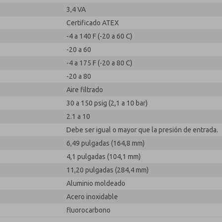
3,4 VA
Certificado ATEX
-4 a 140 F (-20 a 60 C)
-20 a 60
-4 a 175 F (-20 a 80 C)
-20 a 80
Aire filtrado
30 a 150 psig (2,1 a 10 bar)
2.1 a 10
Debe ser igual o mayor que la presión de entrada.
6,49 pulgadas (164,8 mm)
4,1 pulgadas (104,1 mm)
11,20 pulgadas (284,4 mm)
Aluminio moldeado
Acero inoxidable
fluorocarbono