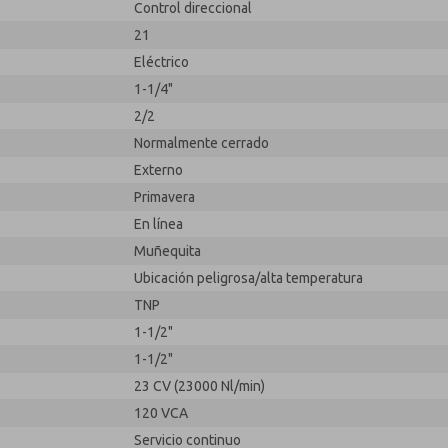
Control direccional
21
Eléctrico
1-1/4"
2/2
Normalmente cerrado
Externo
Primavera
En línea
Muñequita
Ubicación peligrosa/alta temperatura
TNP
1-1/2"
1-1/2"
23 CV (23000 Nl/min)
120 VCA
Servicio continuo