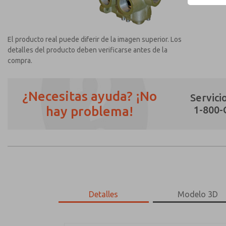
El producto real puede diferir de la imagen superior. Los
detalles del producto deben verificarse antes de la
compra.
¿Necesitas ayuda? ¡No
Servicio
hay problema!
1-800
¿Método de Contacto Preferido?
Correo Electrónico
Teléfono
Envíenme actualizaciones periódicas sobr
*Sí, he leído la política de privacidad y 
únicamente con fines estrictamente destin
Detalles
Modelo 3D
2171B8061Z-A