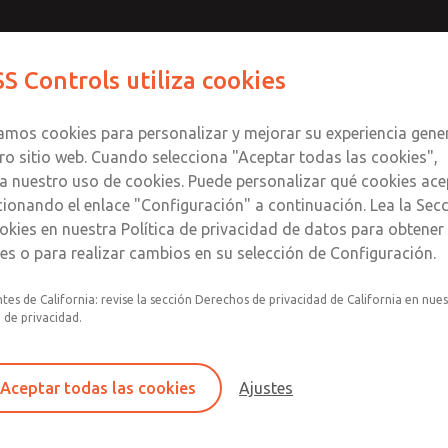
ligrosas
ligrosas
Contáctenos para un Mo
Comuníquese con RO
S Controls utiliza cookies
Enviar esta página
informació
Productos
Industrias
Seguri
te
S
zamos cookies para personalizar y mejorar su experiencia gene
SS
1
ro sitio web. Cuando selecciona "Aceptar todas las cookies",
a nuestro uso de cookies. Puede personalizar qué cookies ace
cionando el enlace "Configuración" a continuación. Lea la Sec
 [Serie 21]
okies en nuestra Política de privacidad de datos para obtene
les o para realizar cambios en su selección de Configuración.
tes de California: revise la sección Derechos de privacidad de California en nue
a de privacidad.
Aceptar todas las cookies
Ajustes