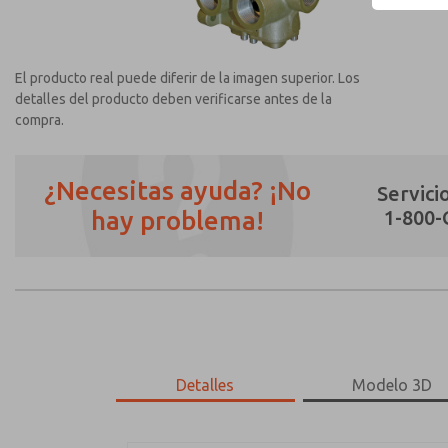
El producto real puede diferir de la imagen superior. Los
detalles del producto deben verificarse antes de la
compra.
¿Necesitas ayuda? ¡No
Servicio
hay problema!
1-800
¿Método de Contacto Preferido?
Correo Electrónico
Teléfono
Envíenme actualizaciones periódicas sobr
*Sí, he leído la política de privacidad y 
únicamente con fines estrictamente destin
Detalles
Modelo 3D
2171B7051H-A