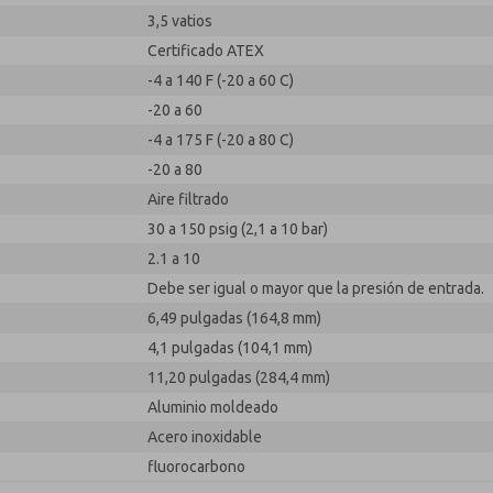
3,5 vatios
Certificado ATEX
-4 a 140 F (-20 a 60 C)
-20 a 60
-4 a 175 F (-20 a 80 C)
-20 a 80
Aire filtrado
30 a 150 psig (2,1 a 10 bar)
2.1 a 10
Debe ser igual o mayor que la presión de entrada.
6,49 pulgadas (164,8 mm)
4,1 pulgadas (104,1 mm)
11,20 pulgadas (284,4 mm)
Aluminio moldeado
Acero inoxidable
fluorocarbono