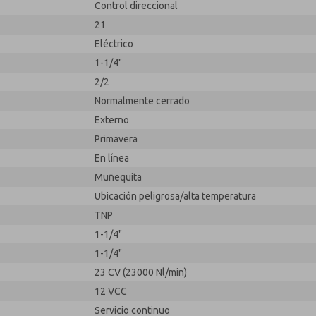
Control direccional
21
Eléctrico
1-1/4"
2/2
Normalmente cerrado
Externo
Primavera
En línea
Muñequita
Ubicación peligrosa/alta temperatura
TNP
1-1/4"
1-1/4"
23 CV (23000 Nl/min)
12 VCC
Servicio continuo