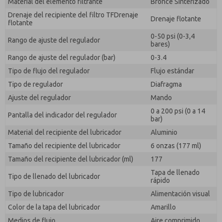
Material del elemento filtrante
Bronce Sinterizado
Drenaje del recipiente del filtro TFDrenaje
Drenaje flotante
flotante
0-50 psi (0-3,4
Rango de ajuste del regulador
bares)
Rango de ajuste del regulador (bar)
0-3.4
Tipo de flujo del regulador
Flujo estándar
Tipo de regulador
Diafragma
Ajuste del regulador
Mando
0 a 200 psi (0 a 14
Pantalla del indicador del regulador
bar)
Material del recipiente del lubricador
Aluminio
Tamaño del recipiente del lubricador
6 onzas (177 ml)
Tamaño del recipiente del lubricador (ml)
177
Tapa de llenado
Tipo de llenado del lubricador
rápido
Tipo de lubricador
Alimentación visual
Color de la tapa del lubricador
Amarillo
Medios de flujo
Aire comprimido