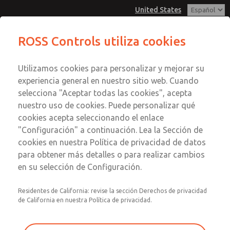
United States
Serie MD3
Serie MD3
ROSS Controls utiliza cookies
Menú
Utilizamos cookies para personalizar y mejorar su
Cuenta
Servicio al Cliente
experiencia general en nuestro sitio web. Cuando
Ver Carrito de Compra
selecciona "Aceptar todas las cookies", acepta
1-800-GET-ROSS
Enviar esta página por correo
nuestro uso de cookies. Puede personalizar qué
Servicio Tecnico
Registrarse
electrónico
cookies acepta seleccionando el enlace
1-888-TEK-ROSS
Serie MD3
"Configuración" a continuación. Lea la Sección de
Inscribirse
cookies en nuestra Política de privacidad de datos
MD353MDE9C2YQ
para obtener más detalles o para realizar cambios
en su selección de Configuración.
Residentes de California: revise la sección Derechos de privacidad
de California en nuestra Política de privacidad.