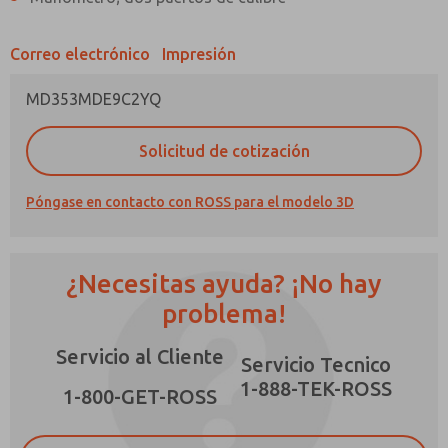
Correo electrónico
Impresión
MD353MDE9C2YQ
¿Método de Contacto Preferido?
Solicitud de cotización
Correo Electrónico
Teléfono
Póngase en contacto con ROSS para el modelo 3D
Envíenme actualizaciones periódicas sobre
características, capacidades del producto y
más.
¿Necesitas ayuda? ¡No hay
*Sí, he leído la política de privacidad y acepto
que los datos que proporcione se recopilarán
problema!
y almacenarán electrónicamente. Mis datos se
utilizan únicamente con fines estrictamente
Servicio al Cliente
destinados a procesar y responder a mi
Servicio Tecnico
×
solicitud. Al enviar el formulario de contacto,
1-888-TEK-ROSS
acepto el procesamiento.
1-800-GET-ROSS