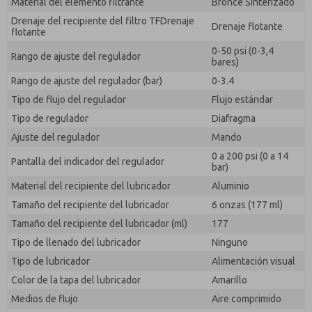
Material del elemento filtrante
Bronce Sinterizado
Drenaje del recipiente del filtro TFDrenaje
Drenaje flotante
flotante
0-50 psi (0-3,4
Rango de ajuste del regulador
bares)
Rango de ajuste del regulador (bar)
0-3.4
Tipo de flujo del regulador
Flujo estándar
Tipo de regulador
Diafragma
Ajuste del regulador
Mando
0 a 200 psi (0 a 14
Pantalla del indicador del regulador
bar)
Material del recipiente del lubricador
Aluminio
Tamaño del recipiente del lubricador
6 onzas (177 ml)
Tamaño del recipiente del lubricador (ml)
177
Tipo de llenado del lubricador
Ninguno
Tipo de lubricador
Alimentación visual
Color de la tapa del lubricador
Amarillo
Medios de flujo
Aire comprimido