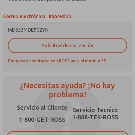
Correo electrónico
Impresión
MD353MDE9C2YN
¿Método de Contacto Preferido?
Solicitud de cotización
Correo Electrónico
Teléfono
Póngase en contacto con ROSS para el modelo 3D
Envíenme actualizaciones periódicas sobre
características, capacidades del producto y
más.
¿Necesitas ayuda? ¡No hay
*Sí, he leído la política de privacidad y acepto
que los datos que proporcione se recopilarán
problema!
y almacenarán electrónicamente. Mis datos se
utilizan únicamente con fines estrictamente
Servicio al Cliente
destinados a procesar y responder a mi
×
Servicio Tecnico
solicitud. Al enviar el formulario de contacto,
1-888-TEK-ROSS
acepto el procesamiento.
1-800-GET-ROSS