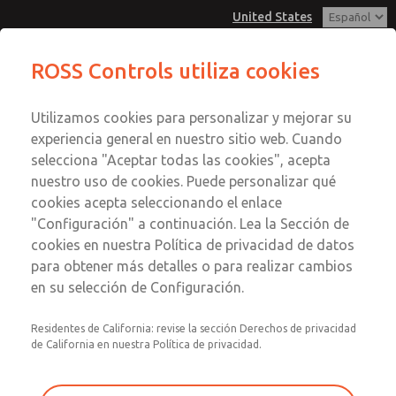
United States
Serie MD3
Serie MD3
ROSS Controls utiliza cookies
Menú
Utilizamos cookies para personalizar y mejorar su
Cuenta
Servicio al Cliente
experiencia general en nuestro sitio web. Cuando
Ver Carrito de Compra
selecciona "Aceptar todas las cookies", acepta
1-800-GET-ROSS
Enviar esta página por correo
nuestro uso de cookies. Puede personalizar qué
Servicio Tecnico
Registrarse
electrónico
cookies acepta seleccionando el enlace
1-888-TEK-ROSS
Serie MD3
"Configuración" a continuación. Lea la Sección de
Inscribirse
cookies en nuestra Política de privacidad de datos
MD353MDE9C2YN
para obtener más detalles o para realizar cambios
en su selección de Configuración.
Residentes de California: revise la sección Derechos de privacidad
de California en nuestra Política de privacidad.