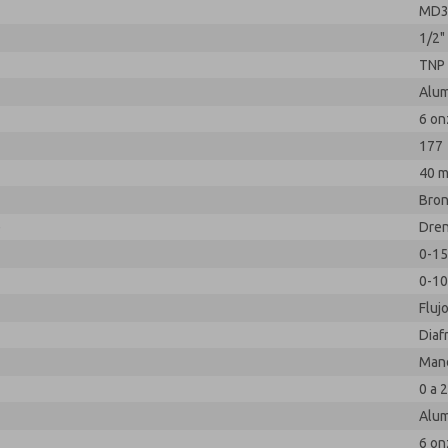
MD
1/2"
TNP
Alum
6 on
177
40 m
Bron
e
Dren
0-15
0-10
Fluj
Diaf
Man
0 a 2
Alum
6 on