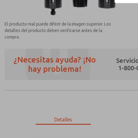
El producto real puede diferir de la imagen superior. Los
detalles del producto deben verificarse antes de la
compra.
¿Necesitas ayuda? ¡No
Servicio
hay problema!
1-800
¿Método de Contacto Preferido?
Correo Electrónico
Teléfono
Envíenme actualizaciones periódicas sobr
*Sí, he leído la política de privacidad y 
únicamente con fines estrictamente destin
Detalles
MD353MBA9C42S