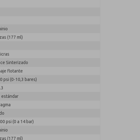
3
inio
zas (177 ml)
icras
ce Sinterizado
aje flotante
0 psi (0-10,3 bares)
.3
o estándar
ragma
do
00 psi (0 a 14 bar)
inio
zas (177 ml)