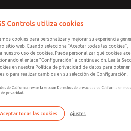
Contáctenos para un Mo
Comuníquese con RO
S Controls utiliza cookies
Enviar esta página
informació
Productos
Industrias
Seguri
te
S
zamos cookies para personalizar y mejorar su experiencia gene
SS
1
ro sitio web. Cuando selecciona "Aceptar todas las cookies",
a nuestro uso de cookies. Puede personalizar qué cookies ace
cionando el enlace "Configuración" a continuación. Lea la Sec
okies en nuestra Política de privacidad de datos para obtene
les o para realizar cambios en su selección de Configuración.
Filtro individual, regulador, lubricador
tes de California: revise la sección Derechos de privacidad de California en nue
a de privacidad.
Montaje modular
Recipiente de plástico de policarbonato con p
contra roturas de acero, recipiente de aluminio
Aceptar todas las cookies
Ajustes
de nailon transparente o recipiente lubricador
extendido con visor vidrio