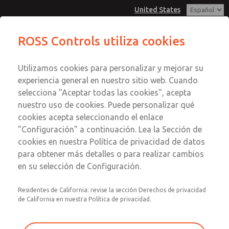
United States
Serie MD3
Serie MD3
ROSS Controls utiliza cookies
Menú
Utilizamos cookies para personalizar y mejorar su
Cuenta
Servicio al Cliente
experiencia general en nuestro sitio web. Cuando
Ver Carrito de Compra
selecciona "Aceptar todas las cookies", acepta
1-800-GET-ROSS
Enviar esta página por correo
nuestro uso de cookies. Puede personalizar qué
Servicio Tecnico
Registrarse
electrónico
cookies acepta seleccionando el enlace
1-888-TEK-ROSS
Serie MD3
"Configuración" a continuación. Lea la Sección de
Inscribirse
cookies en nuestra Política de privacidad de datos
MD353EFA6CDYS
para obtener más detalles o para realizar cambios
en su selección de Configuración.
Residentes de California: revise la sección Derechos de privacidad
de California en nuestra Política de privacidad.