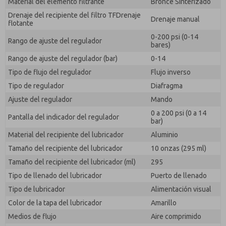
Material del elemento filtrante
Bronce Sinterizado
Drenaje del recipiente del filtro TFDrenaje
Drenaje manual
flotante
0-200 psi (0-14
Rango de ajuste del regulador
bares)
Rango de ajuste del regulador (bar)
0-14
Tipo de flujo del regulador
Flujo inverso
Tipo de regulador
Diafragma
Ajuste del regulador
Mando
0 a 200 psi (0 a 14
Pantalla del indicador del regulador
bar)
Material del recipiente del lubricador
Aluminio
Tamaño del recipiente del lubricador
10 onzas (295 ml)
Tamaño del recipiente del lubricador (ml)
295
Tipo de llenado del lubricador
Puerto de llenado
Tipo de lubricador
Alimentación visual
Color de la tapa del lubricador
Amarillo
Medios de flujo
Aire comprimido