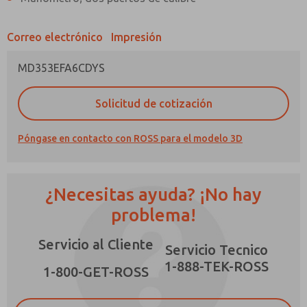
Correo electrónico
Impresión
MD353EFA6CDYS
¿Método de Contacto Preferido?
Solicitud de cotización
Correo Electrónico
Teléfono
Póngase en contacto con ROSS para el modelo 3D
Envíenme actualizaciones periódicas sobre
características, capacidades del producto y
más.
¿Necesitas ayuda? ¡No hay
*Sí, he leído la política de privacidad y acepto
que los datos que proporcione se recopilarán
problema!
y almacenarán electrónicamente. Mis datos se
utilizan únicamente con fines estrictamente
Servicio al Cliente
destinados a procesar y responder a mi
×
Servicio Tecnico
solicitud. Al enviar el formulario de contacto,
1-888-TEK-ROSS
acepto el procesamiento.
1-800-GET-ROSS