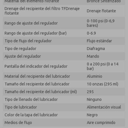
Material del elemento filtrante
Bronce Sinterizado
Drenaje del recipiente del filtro TFDrenaje
Drenaje flotante
flotante
0-100 psi (0-6,9
Rango de ajuste del regulador
bares)
Rango de ajuste del regulador (bar)
0-6.9
Tipo de flujo del regulador
Flujo estándar
Tipo de regulador
Diafragma
Ajuste del regulador
Mando
0 a 200 psi (0 a 14
Pantalla del indicador del regulador
bar)
Material del recipiente del lubricador
Aluminio
Tamaño del recipiente del lubricador
10 onzas (295 ml)
Tamaño del recipiente del lubricador (ml)
295
Tipo de llenado del lubricador
Ninguno
Tipo de lubricador
Alimentación visual
Color de la tapa del lubricador
Negro
Medios de flujo
Aire comprimido