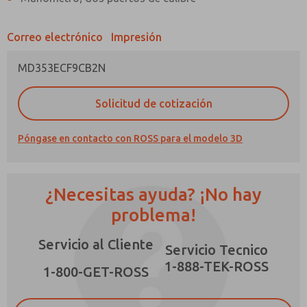
Correo electrónico
Impresión
MD353ECF9CB2N
¿Método de Contacto Preferido?
Solicitud de cotización
Correo Electrónico
Teléfono
Póngase en contacto con ROSS para el modelo 3D
Envíenme actualizaciones periódicas sobre
características, capacidades del producto y
más.
¿Necesitas ayuda? ¡No hay
*Sí, he leído la política de privacidad y acepto
que los datos que proporcione se recopilarán
problema!
y almacenarán electrónicamente. Mis datos se
utilizan únicamente con fines estrictamente
Servicio al Cliente
destinados a procesar y responder a mi
×
Servicio Tecnico
solicitud. Al enviar el formulario de contacto,
1-888-TEK-ROSS
acepto el procesamiento.
1-800-GET-ROSS