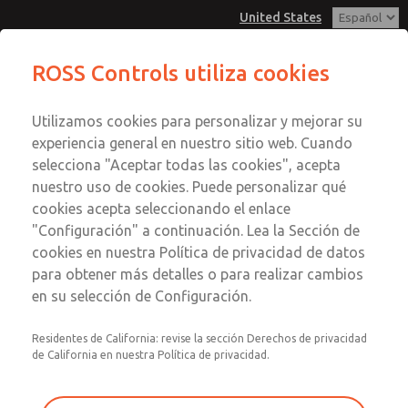
United States
Serie MD3
Serie MD3
ROSS Controls utiliza cookies
Menú
Utilizamos cookies para personalizar y mejorar su
Cuenta
Servicio al Cliente
experiencia general en nuestro sitio web. Cuando
Ver Carrito de Compra
selecciona "Aceptar todas las cookies", acepta
1-800-GET-ROSS
Enviar esta página por correo
nuestro uso de cookies. Puede personalizar qué
Servicio Tecnico
Registrarse
electrónico
cookies acepta seleccionando el enlace
1-888-TEK-ROSS
Serie MD3
"Configuración" a continuación. Lea la Sección de
Inscribirse
cookies en nuestra Política de privacidad de datos
MD353ECF9CB2N
para obtener más detalles o para realizar cambios
en su selección de Configuración.
Residentes de California: revise la sección Derechos de privacidad
de California en nuestra Política de privacidad.