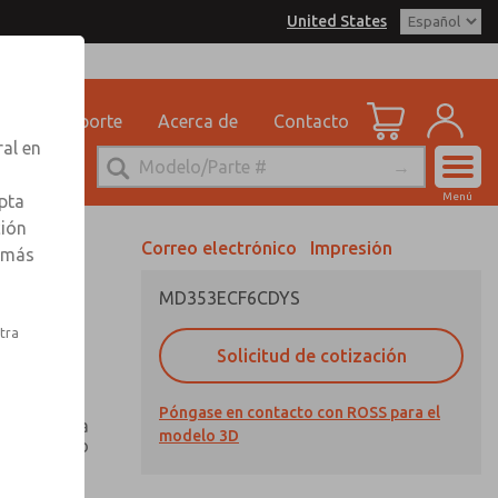
United States
delo 3D
SS Controls para obtener
 por correo electrónico
n sobre pedidos
dad
Soporte
Acerca de
Contacto
ervicio Tecnico
ral en
-888-TEK-ROSS
Cuenta
Menú
pta
Ver Carrito d
ción
Correo electrónico
Impresión
r más
Registrarse
MD353ECF6CDYS
Inscribirse
stra
Solicitud de cotización
rotección
Póngase en contacto con ROSS para el
 con mirilla
modelo 3D
 de aluminio