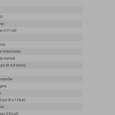
MO
nio
as (177 ml)
cras
e Sinterizado
je manual
psi (0-6,9 bares)
estándar
agma
o
0 psi (0 a 14 bar)
nio
zas (295 ml)