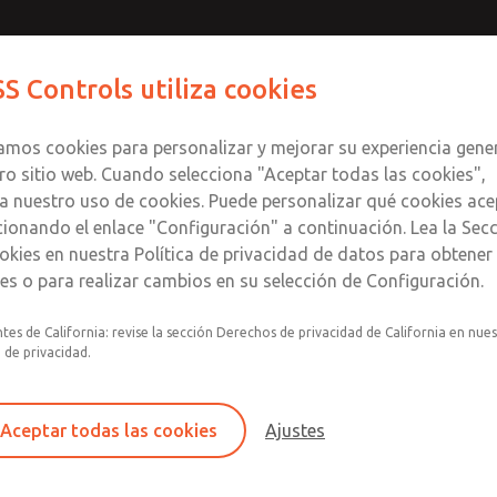
Contáctenos para un Mo
Comuníquese con RO
S Controls utiliza cookies
Enviar esta página
informació
Productos
Industrias
Seguri
te
S
zamos cookies para personalizar y mejorar su experiencia gene
SS
1
ro sitio web. Cuando selecciona "Aceptar todas las cookies",
a nuestro uso de cookies. Puede personalizar qué cookies ace
cionando el enlace "Configuración" a continuación. Lea la Sec
okies en nuestra Política de privacidad de datos para obtene
les o para realizar cambios en su selección de Configuración.
Filtro individual, regulador, lubricador
tes de California: revise la sección Derechos de privacidad de California en nue
a de privacidad.
Montaje modular
Recipiente de plástico de policarbonato con p
contra roturas de acero, recipiente de aluminio
Aceptar todas las cookies
Ajustes
de nailon transparente o recipiente lubricador
extendido con visor vidrio