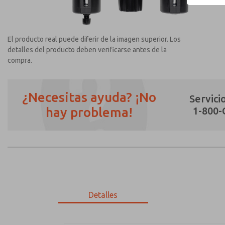
El producto real puede diferir de la imagen superior. Los
detalles del producto deben verificarse antes de la
compra.
¿Necesitas ayuda? ¡No
Servicio
hay problema!
1-800
¿Método de Contacto Preferido?
Correo Electrónico
Teléfono
Envíenme actualizaciones periódicas sobr
*Sí, he leído la política de privacidad y 
únicamente con fines estrictamente destin
Detalles
MD353ECF6CDYS