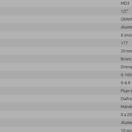
MD3
1/2"
GRA
Alumi
6 onz
177
20 mi
Bronc
e
Drena
0-100 
0-6.9
Flujo 
Diafr
Mand
0 a 20
Alumi
10 on