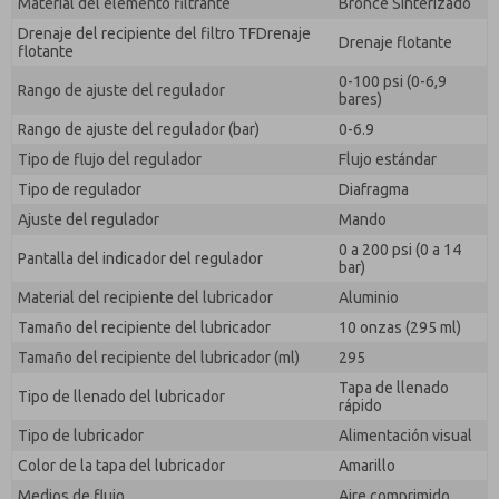
Material del elemento filtrante
Bronce Sinterizado
Drenaje del recipiente del filtro TFDrenaje
Drenaje flotante
flotante
0-100 psi (0-6,9
Rango de ajuste del regulador
bares)
Rango de ajuste del regulador (bar)
0-6.9
Tipo de flujo del regulador
Flujo estándar
Tipo de regulador
Diafragma
Ajuste del regulador
Mando
0 a 200 psi (0 a 14
Pantalla del indicador del regulador
bar)
Material del recipiente del lubricador
Aluminio
Tamaño del recipiente del lubricador
10 onzas (295 ml)
Tamaño del recipiente del lubricador (ml)
295
Tapa de llenado
Tipo de llenado del lubricador
rápido
Tipo de lubricador
Alimentación visual
Color de la tapa del lubricador
Amarillo
Medios de flujo
Aire comprimido