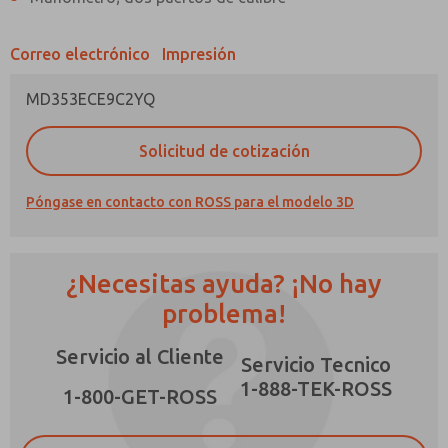
Correo electrónico
Impresión
MD353ECE9C2YQ
¿Método de Contacto Preferido?
Solicitud de cotización
Correo Electrónico
Teléfono
Póngase en contacto con ROSS para el modelo 3D
Envíenme actualizaciones periódicas sobre
características, capacidades del producto y
más.
¿Necesitas ayuda? ¡No hay
*Sí, he leído la política de privacidad y acepto
que los datos que proporcione se recopilarán
problema!
y almacenarán electrónicamente. Mis datos se
utilizan únicamente con fines estrictamente
Servicio al Cliente
destinados a procesar y responder a mi
Servicio Tecnico
×
solicitud. Al enviar el formulario de contacto,
1-888-TEK-ROSS
acepto el procesamiento.
1-800-GET-ROSS