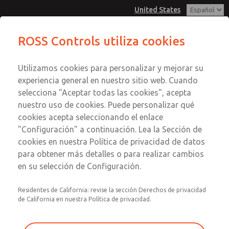
United States
Serie MD3
Serie MD3
ROSS Controls utiliza cookies
Menú
Utilizamos cookies para personalizar y mejorar su
Cuenta
Servicio al Cliente
experiencia general en nuestro sitio web. Cuando
Ver Carrito de Compra
selecciona "Aceptar todas las cookies", acepta
1-800-GET-ROSS
Enviar esta página por correo
nuestro uso de cookies. Puede personalizar qué
Servicio Tecnico
Registrarse
electrónico
cookies acepta seleccionando el enlace
1-888-TEK-ROSS
Serie MD3
"Configuración" a continuación. Lea la Sección de
Inscribirse
cookies en nuestra Política de privacidad de datos
MD353ECE9C2YQ
para obtener más detalles o para realizar cambios
en su selección de Configuración.
Residentes de California: revise la sección Derechos de privacidad
de California en nuestra Política de privacidad.