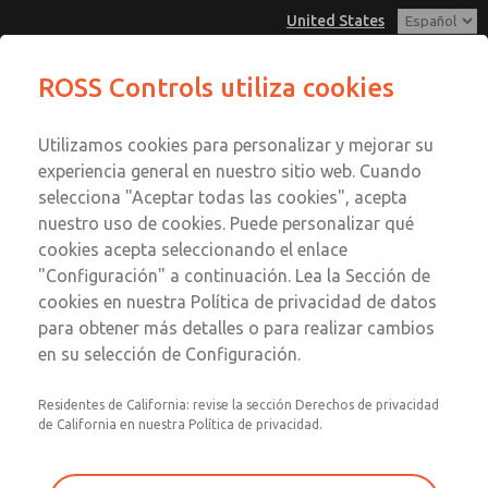
United States
Serie MD3
Serie MD3
ROSS Controls utiliza cookies
Menú
Utilizamos cookies para personalizar y mejorar su
Cuenta
Servicio al Cliente
experiencia general en nuestro sitio web. Cuando
Ver Carrito de Compra
selecciona "Aceptar todas las cookies", acepta
1-800-GET-ROSS
Enviar esta página por correo
nuestro uso de cookies. Puede personalizar qué
Servicio Tecnico
Registrarse
electrónico
cookies acepta seleccionando el enlace
1-888-TEK-ROSS
Serie MD3
"Configuración" a continuación. Lea la Sección de
Inscribirse
cookies en nuestra Política de privacidad de datos
MD353MDB2C32S
para obtener más detalles o para realizar cambios
en su selección de Configuración.
Residentes de California: revise la sección Derechos de privacidad
de California en nuestra Política de privacidad.