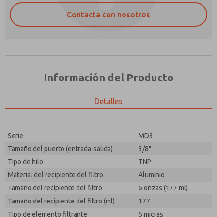
Contacta con nosotros
Información del Producto
Detalles
Envíenme actualizaciones periódicas sobre
¿Método de Contacto Preferido?
características, capacidades del producto y más.
Serie
MD3
Correo Electrónico
Teléfono
*Sí, he leído la política de privacidad y acepto que los
Tamaño del puerto (entrada-salida)
3/8"
datos que proporcione se recopilarán y almacenarán
Envíenme actualizaciones periódicas sobre
Tipo de hilo
TNP
electrónicamente. Mis datos se utilizan únicamente
características, capacidades del producto y más.
con fines estrictamente destinados a procesar y
Material del recipiente del filtro
Aluminio
responder a mi solicitud. Al enviar el formulario de
*Sí, he leído la política de privacidad y acepto que los
Tamaño del recipiente del filtro
6 onzas (177 ml)
contacto, acepto el procesamiento.
datos que proporcione se recopilarán y almacenarán
Tamaño del recipiente del filtro (ml)
177
electrónicamente. Mis datos se utilizan únicamente
con fines estrictamente destinados a procesar y
Tipo de elemento filtrante
5 micras