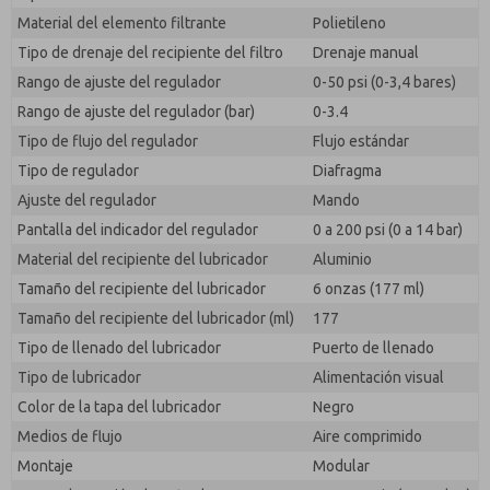
responder a mi solicitud. Al enviar el formulario de
Material del elemento filtrante
Polietileno
contacto, acepto el procesamiento.
Tipo de drenaje del recipiente del filtro
Drenaje manual
Rango de ajuste del regulador
0-50 psi (0-3,4 bares)
Rango de ajuste del regulador (bar)
0-3.4
Tipo de flujo del regulador
Flujo estándar
Tipo de regulador
Diafragma
Ajuste del regulador
Mando
Pantalla del indicador del regulador
0 a 200 psi (0 a 14 bar)
Material del recipiente del lubricador
Aluminio
Tamaño del recipiente del lubricador
6 onzas (177 ml)
Tamaño del recipiente del lubricador (ml)
177
Tipo de llenado del lubricador
Puerto de llenado
Tipo de lubricador
Alimentación visual
Color de la tapa del lubricador
Negro
Medios de flujo
Aire comprimido
Montaje
Modular