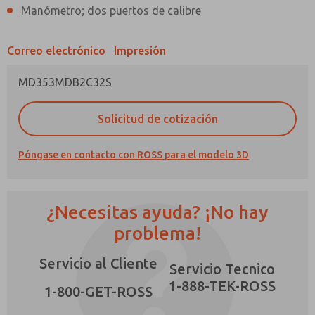
Manómetro; dos puertos de calibre
Correo electrónico
Impresión
MD353MDB2C32S
¿Método de Contacto Preferido?
Solicitud de cotización
Correo Electrónico
Teléfono
Envíenme actualizaciones periódicas sobre
Póngase en contacto con ROSS para el modelo 3D
características, capacidades del producto y
más.
*Sí, he leído la política de privacidad y acepto
¿Necesitas ayuda? ¡No hay
que los datos que proporcione se recopilarán
y almacenarán electrónicamente. Mis datos se
problema!
×
utilizan únicamente con fines estrictamente
destinados a procesar y responder a mi
Servicio al Cliente
solicitud. Al enviar el formulario de contacto,
Servicio Tecnico
acepto el procesamiento.
1-888-TEK-ROSS
1-800-GET-ROSS