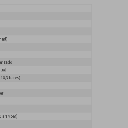
7 ml)
erizado
nual
-10,3 bares)
ar
0 a 14 bar)