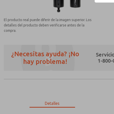
El producto real puede diferir de la imagen superior. Los
detalles del producto deben verificarse antes de la
compra.
¿Necesitas ayuda? ¡No
Servicio
hay problema!
1-800
¿Método de Contacto Preferido?
Correo Electrónico
Teléfono
Envíenme actualizaciones periódicas sobr
*Sí, he leído la política de privacidad y 
únicamente con fines estrictamente destin
Detalles
MD353MBA2CCYN