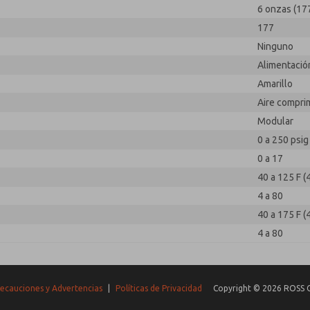
6 onzas (17
177
Ninguno
Alimentación
Amarillo
Aire compri
Modular
0 a 250 psig 
0 a 17
40 a 125 F (
4 a 80
40 a 175 F (
4 a 80
ecauciones y Advertencias
|
Políticas de Privacidad
Copyright © 2026 ROSS C