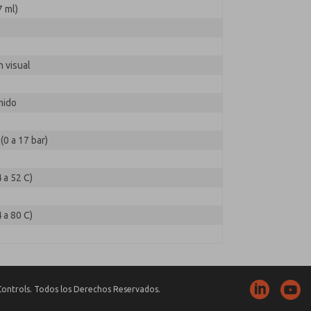
7 ml)
 visual
mido
(0 a 17 bar)
4 a 52 C)
4 a 80 C)
ontrols. Todos los Derechos Reservados.