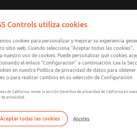
Contáctenos para un Mo
Comuníquese con RO
S Controls utiliza cookies
Enviar esta página
informació
Productos
Industrias
Seguri
te
S
zamos cookies para personalizar y mejorar su experiencia gene
SS
1
ro sitio web. Cuando selecciona "Aceptar todas las cookies",
a nuestro uso de cookies. Puede personalizar qué cookies ace
cionando el enlace "Configuración" a continuación. Lea la Sec
okies en nuestra Política de privacidad de datos para obtene
les o para realizar cambios en su selección de Configuración.
Filtro y regulador consolidados en un solo con
tes de California: revise la sección Derechos de privacidad de California en nue
lubricador de alimentación de mirilla
a de privacidad.
Montaje modular
Recipiente de plástico de policarbonato con p
Aceptar todas las cookies
Ajustes
contra roturas de acero, recipiente de aluminio
transparente o Tazón lubricador de aluminio 
mirilla