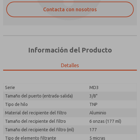
Contacta con nosotros
Información del Producto
Detalles
Envíenme actualizaciones periódicas sobre
¿Método de Contacto Preferido?
características, capacidades del producto y más.
Serie
MD3
Correo Electrónico
Teléfono
*Sí, he leído la política de privacidad y acepto que los
Tamaño del puerto (entrada-salida)
3/8"
datos que proporcione se recopilarán y almacenarán
Envíenme actualizaciones periódicas sobre
Tipo de hilo
TNP
electrónicamente. Mis datos se utilizan únicamente
características, capacidades del producto y más.
con fines estrictamente destinados a procesar y
Material del recipiente del filtro
Aluminio
responder a mi solicitud. Al enviar el formulario de
*Sí, he leído la política de privacidad y acepto que los
Tamaño del recipiente del filtro
6 onzas (177 ml)
contacto, acepto el procesamiento.
datos que proporcione se recopilarán y almacenarán
Tamaño del recipiente del filtro (ml)
177
electrónicamente. Mis datos se utilizan únicamente
con fines estrictamente destinados a procesar y
Tipo de elemento filtrante
5 micras