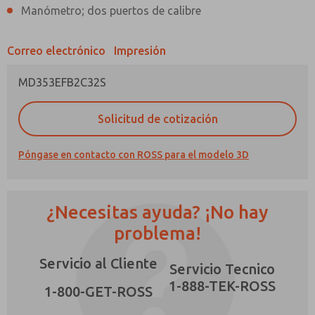
Manómetro; dos puertos de calibre
Correo electrónico
Impresión
MD353EFB2C32S
¿Método de Contacto Preferido?
Solicitud de cotización
Correo Electrónico
Teléfono
Envíenme actualizaciones periódicas sobre
Póngase en contacto con ROSS para el modelo 3D
características, capacidades del producto y
más.
*Sí, he leído la política de privacidad y acepto
¿Necesitas ayuda? ¡No hay
que los datos que proporcione se recopilarán
y almacenarán electrónicamente. Mis datos se
problema!
×
utilizan únicamente con fines estrictamente
destinados a procesar y responder a mi
Servicio al Cliente
solicitud. Al enviar el formulario de contacto,
Servicio Tecnico
acepto el procesamiento.
1-888-TEK-ROSS
1-800-GET-ROSS