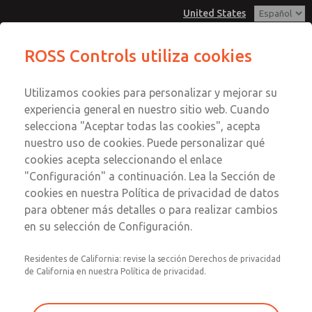
United States
Serie MD3
Serie MD3
ROSS Controls utiliza cookies
Menú
Utilizamos cookies para personalizar y mejorar su
Cuenta
Servicio al Cliente
experiencia general en nuestro sitio web. Cuando
Ver Carrito de Compra
selecciona "Aceptar todas las cookies", acepta
1-800-GET-ROSS
Enviar esta página por correo
nuestro uso de cookies. Puede personalizar qué
Servicio Tecnico
Registrarse
electrónico
cookies acepta seleccionando el enlace
1-888-TEK-ROSS
Serie MD3
"Configuración" a continuación. Lea la Sección de
Inscribirse
cookies en nuestra Política de privacidad de datos
MD353EFB2C32S
para obtener más detalles o para realizar cambios
en su selección de Configuración.
Residentes de California: revise la sección Derechos de privacidad
de California en nuestra Política de privacidad.