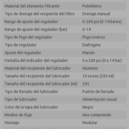
responder a mi solicitud. Al enviar el formulario de
Material del elemento filtrante
Polietileno
contacto, acepto el procesamiento.
Tipo de drenaje del recipiente del filtro
Drenaje manual
Rango de ajuste del regulador
0-200 psi (0-14 bares)
Rango de ajuste del regulador (bar)
0-14
Tipo de flujo del regulador
Flujo inverso
Tipo de regulador
Diafragma
Ajuste del regulador
Mando
Pantalla del indicador del regulador
0 a 200 psi (0 a 14 bar)
Material del recipiente del lubricador
Aluminio
Tamaño del recipiente del lubricador
10 onzas (295 ml)
Tamaño del recipiente del lubricador (ml)
295
Tipo de llenado del lubricador
Puerto de llenado
Tipo de lubricador
Alimentación visual
Color de la tapa del lubricador
Negro
Medios de flujo
Aire comprimido
Montaje
Modular