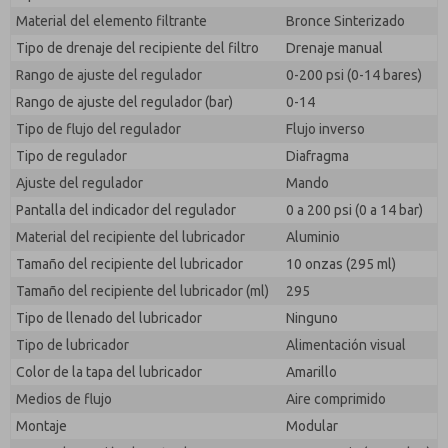
responder a mi solicitud. Al enviar el formulario de
Material del elemento filtrante
Bronce Sinterizado
contacto, acepto el procesamiento.
Tipo de drenaje del recipiente del filtro
Drenaje manual
Rango de ajuste del regulador
0-200 psi (0-14 bares)
Rango de ajuste del regulador (bar)
0-14
Tipo de flujo del regulador
Flujo inverso
Tipo de regulador
Diafragma
Ajuste del regulador
Mando
Pantalla del indicador del regulador
0 a 200 psi (0 a 14 bar)
Material del recipiente del lubricador
Aluminio
Tamaño del recipiente del lubricador
10 onzas (295 ml)
Tamaño del recipiente del lubricador (ml)
295
Tipo de llenado del lubricador
Ninguno
Tipo de lubricador
Alimentación visual
Color de la tapa del lubricador
Amarillo
Medios de flujo
Aire comprimido
Montaje
Modular