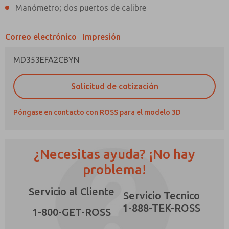
Manómetro; dos puertos de calibre
Correo electrónico
Impresión
MD353EFA2CBYN
¿Método de Contacto Preferido?
Solicitud de cotización
Correo Electrónico
Teléfono
Envíenme actualizaciones periódicas sobre
Póngase en contacto con ROSS para el modelo 3D
características, capacidades del producto y
más.
*Sí, he leído la política de privacidad y acepto
¿Necesitas ayuda? ¡No hay
que los datos que proporcione se recopilarán
y almacenarán electrónicamente. Mis datos se
problema!
×
utilizan únicamente con fines estrictamente
destinados a procesar y responder a mi
Servicio al Cliente
solicitud. Al enviar el formulario de contacto,
Servicio Tecnico
acepto el procesamiento.
1-888-TEK-ROSS
1-800-GET-ROSS