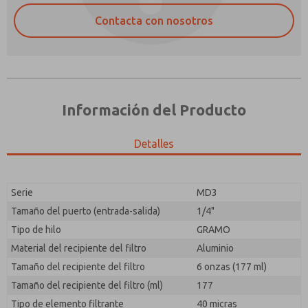
Contacta con nosotros
Información del Producto
Detalles
Envíenme actualizaciones periódicas sobre
¿Método de Contacto Preferido?
características, capacidades del producto y más.
Serie
MD3
Correo Electrónico
Teléfono
*Sí, he leído la política de privacidad y acepto que los
Tamaño del puerto (entrada-salida)
1/4"
datos que proporcione se recopilarán y almacenarán
Envíenme actualizaciones periódicas sobre
Tipo de hilo
GRAMO
electrónicamente. Mis datos se utilizan únicamente
características, capacidades del producto y más.
con fines estrictamente destinados a procesar y
Material del recipiente del filtro
Aluminio
responder a mi solicitud. Al enviar el formulario de
*Sí, he leído la política de privacidad y acepto que los
Tamaño del recipiente del filtro
6 onzas (177 ml)
contacto, acepto el procesamiento.
datos que proporcione se recopilarán y almacenarán
Tamaño del recipiente del filtro (ml)
177
electrónicamente. Mis datos se utilizan únicamente
con fines estrictamente destinados a procesar y
Tipo de elemento filtrante
40 micras