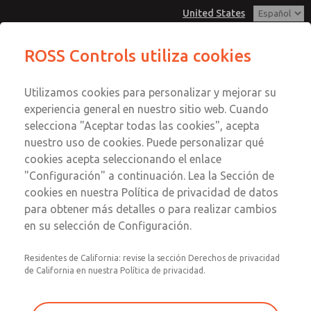
United States
Serie MD3
Serie MD3
ROSS Controls utiliza cookies
Menú
Utilizamos cookies para personalizar y mejorar su
Cuenta
Servicio al Cliente
experiencia general en nuestro sitio web. Cuando
Ver Carrito de Compra
selecciona "Aceptar todas las cookies", acepta
1-800-GET-ROSS
Enviar esta página por correo
nuestro uso de cookies. Puede personalizar qué
Servicio Tecnico
Registrarse
electrónico
cookies acepta seleccionando el enlace
1-888-TEK-ROSS
Serie MD3
"Configuración" a continuación. Lea la Sección de
Inscribirse
cookies en nuestra Política de privacidad de datos
MD353EFA2CBYN
para obtener más detalles o para realizar cambios
en su selección de Configuración.
Residentes de California: revise la sección Derechos de privacidad
de California en nuestra Política de privacidad.