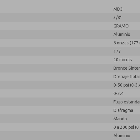
MD3
3/8"
GRAMO
Aluminio
6 onzas (177 
177
20 micras
Bronce Sinte
Drenaje flota
0-50 psi (0-3,
0-3.4
Flujo estánda
Diafragma
Mando
0 a 200 psi (0
Aluminio