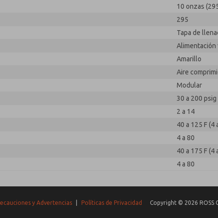
10 onzas (295
295
Tapa de llena
Alimentación 
Amarillo
Aire comprim
Modular
30 a 200 psig 
2 a 14
40 a 125 F (4 
4 a 80
40 a 175 F (4 
4 a 80
ecauciones y Advertencias
|
Políticas de Privacidad
Copyright © 2026 ROSS C