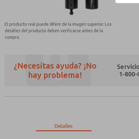
El producto real puede diferir de la imagen superior. Los
detalles del producto deben verificarse antes de la
compra.
¿Necesitas ayuda? ¡No
Servicio
hay problema!
1-800
¿Método de Contacto Preferido?
Correo Electrónico
Teléfono
Envíenme actualizaciones periódicas sobr
*Sí, he leído la política de privacidad y 
únicamente con fines estrictamente destin
Detalles
MD353EDF0CCYQ