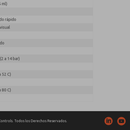
 ml)
do rápido
visual
ido
(2 a 14 bar)
a 52 C)
a 80 C)
ontrols. Todos los Derechos Reservados.