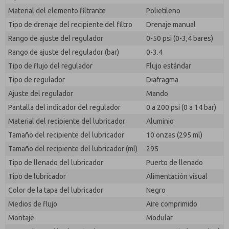
responder a mi solicitud. Al enviar el formulario de
Material del elemento filtrante
Polietileno
contacto, acepto el procesamiento.
Tipo de drenaje del recipiente del filtro
Drenaje manual
Rango de ajuste del regulador
0-50 psi (0-3,4 bares)
Rango de ajuste del regulador (bar)
0-3.4
Tipo de flujo del regulador
Flujo estándar
Tipo de regulador
Diafragma
Ajuste del regulador
Mando
Pantalla del indicador del regulador
0 a 200 psi (0 a 14 bar)
Material del recipiente del lubricador
Aluminio
Tamaño del recipiente del lubricador
10 onzas (295 ml)
Tamaño del recipiente del lubricador (ml)
295
Tipo de llenado del lubricador
Puerto de llenado
Tipo de lubricador
Alimentación visual
Color de la tapa del lubricador
Negro
Medios de flujo
Aire comprimido
Montaje
Modular