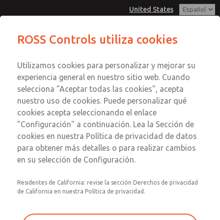
United States
Serie MD3
Serie MD3
ROSS Controls utiliza cookies
Menú
Utilizamos cookies para personalizar y mejorar su
Cuenta
Servicio al Cliente
experiencia general en nuestro sitio web. Cuando
Ver Carrito de Compra
selecciona "Aceptar todas las cookies", acepta
1-800-GET-ROSS
Enviar esta página por correo
nuestro uso de cookies. Puede personalizar qué
Servicio Tecnico
Registrarse
electrónico
cookies acepta seleccionando el enlace
1-888-TEK-ROSS
Serie MD3
"Configuración" a continuación. Lea la Sección de
Inscribirse
cookies en nuestra Política de privacidad de datos
MD353EDB2C32S
para obtener más detalles o para realizar cambios
en su selección de Configuración.
Residentes de California: revise la sección Derechos de privacidad
de California en nuestra Política de privacidad.