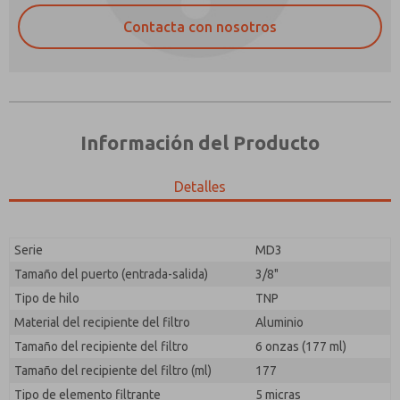
Contacta con nosotros
Información del Producto
Detalles
Envíenme actualizaciones periódicas sobre
¿Método de Contacto Preferido?
características, capacidades del producto y más.
Serie
MD3
Correo Electrónico
Teléfono
*Sí, he leído la política de privacidad y acepto que los
Tamaño del puerto (entrada-salida)
3/8"
datos que proporcione se recopilarán y almacenarán
Envíenme actualizaciones periódicas sobre
Tipo de hilo
TNP
electrónicamente. Mis datos se utilizan únicamente
características, capacidades del producto y más.
con fines estrictamente destinados a procesar y
Material del recipiente del filtro
Aluminio
responder a mi solicitud. Al enviar el formulario de
*Sí, he leído la política de privacidad y acepto que los
Tamaño del recipiente del filtro
6 onzas (177 ml)
contacto, acepto el procesamiento.
datos que proporcione se recopilarán y almacenarán
Tamaño del recipiente del filtro (ml)
177
electrónicamente. Mis datos se utilizan únicamente
con fines estrictamente destinados a procesar y
Tipo de elemento filtrante
5 micras