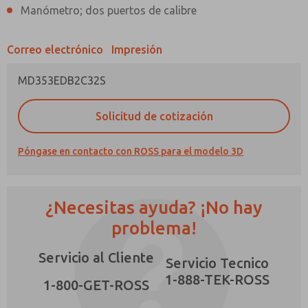
Manómetro; dos puertos de calibre
Correo electrónico
Impresión
MD353EDB2C32S
¿Método de Contacto Preferido?
Solicitud de cotización
Correo Electrónico
Teléfono
Envíenme actualizaciones periódicas sobre
Póngase en contacto con ROSS para el modelo 3D
características, capacidades del producto y
más.
*Sí, he leído la política de privacidad y acepto
¿Necesitas ayuda? ¡No hay
que los datos que proporcione se recopilarán
y almacenarán electrónicamente. Mis datos se
problema!
×
utilizan únicamente con fines estrictamente
destinados a procesar y responder a mi
Servicio al Cliente
solicitud. Al enviar el formulario de contacto,
Servicio Tecnico
acepto el procesamiento.
1-888-TEK-ROSS
1-800-GET-ROSS