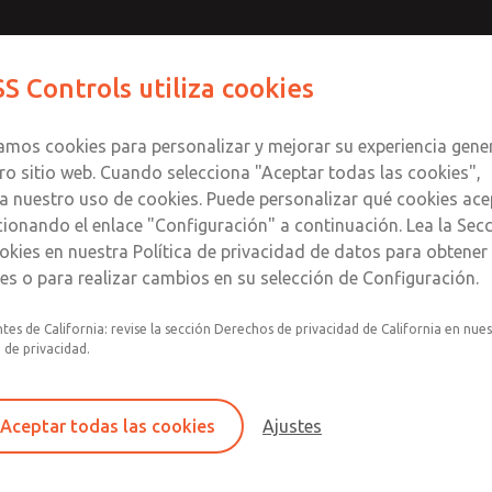
Contáctenos para un Mo
Comuníquese con RO
S Controls utiliza cookies
Enviar esta página
informació
Productos
Industrias
Seguri
te
S
zamos cookies para personalizar y mejorar su experiencia gene
SS
1
ro sitio web. Cuando selecciona "Aceptar todas las cookies",
a nuestro uso de cookies. Puede personalizar qué cookies ace
cionando el enlace "Configuración" a continuación. Lea la Sec
okies en nuestra Política de privacidad de datos para obtene
les o para realizar cambios en su selección de Configuración.
Filtro y regulador consolidados en un solo con
tes de California: revise la sección Derechos de privacidad de California en nue
lubricador de alimentación de mirilla
a de privacidad.
Montaje modular
Recipiente de plástico de policarbonato con p
Aceptar todas las cookies
Ajustes
contra roturas de acero, recipiente de aluminio
transparente o Tazón lubricador de aluminio 
mirilla