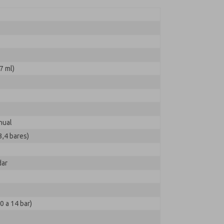
7 ml)
nual
3,4 bares)
dar
(0 a 14 bar)