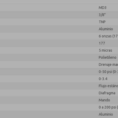
MD3
3/8"
TNP
Aluminio
6 onzas (17
177
5 micras
Polietileno
Drenaje ma
0-50 psi (0-
0-3.4
Flujo están
Diafragma
Mando
0 a 200 psi 
Aluminio