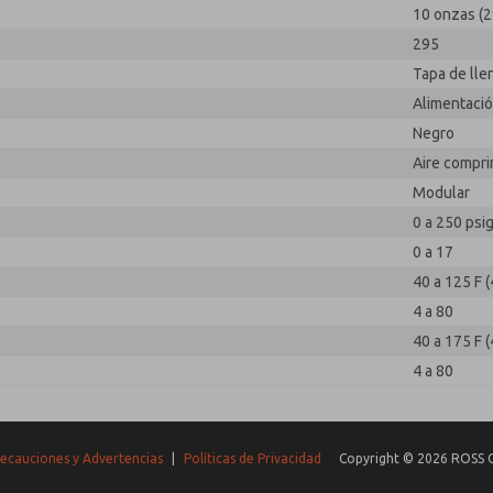
10 onzas (2
295
Tapa de lle
Alimentació
Negro
Aire compr
Modular
0 a 250 psig
0 a 17
40 a 125 F (
4 a 80
40 a 175 F (
4 a 80
ecauciones y Advertencias
|
Políticas de Privacidad
Copyright © 2026 ROSS C