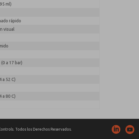
95 ml)
nado rápido
n visual
imido
 (0 a 17 bar)
4 a 52 C)
4 a 80 C)
ontrols. Todos los Derechos Reservados.