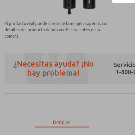
El producto real puede diferir de la imagen superior. Los
detalles del producto deben verificarse antes de la
compra.
¿Necesitas ayuda? ¡No
Servicio
hay problema!
1-800
¿Método de Contacto Preferido?
Correo Electrónico
Teléfono
Envíenme actualizaciones periódicas sobr
*Sí, he leído la política de privacidad y 
únicamente con fines estrictamente destin
Detalles
MD353EDB2C32Q