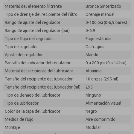
responder a mi solicitud. Al enviar el formulario de
Material del elemento filtrante
Bronce Sinterizado
contacto, acepto el procesamiento.
Tipo de drenaje del recipiente del filtro
Drenaje manual
Rango de ajuste del regulador
0-100 psi (0-6,9 bares)
Rango de ajuste del regulador (bar)
0-6.9
Tipo de flujo del regulador
Flujo estándar
Tipo de regulador
Diafragma
Ajuste del regulador
Mando
Pantalla del indicador del regulador
0 a 200 psi (0 a 14 bar)
Material del recipiente del lubricador
Aluminio
Tamaño del recipiente del lubricador
10 onzas (295 ml)
Tamaño del recipiente del lubricador (ml)
295
Tipo de llenado del lubricador
Ninguno
Tipo de lubricador
Alimentación visual
Color de la tapa del lubricador
Negro
Medios de flujo
Aire comprimido
Montaje
Modular