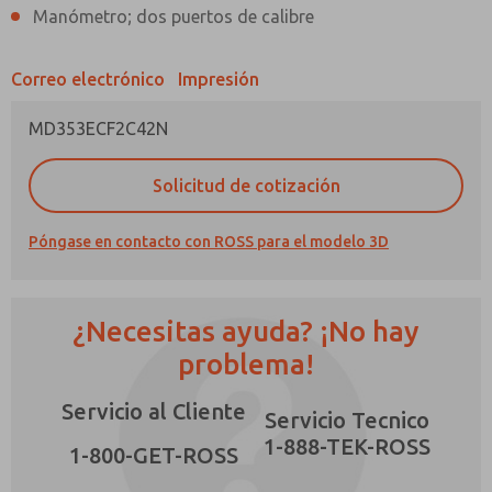
Manómetro; dos puertos de calibre
Correo electrónico
Impresión
MD353ECF2C42N
¿Método de Contacto Preferido?
Solicitud de cotización
Correo Electrónico
Teléfono
Envíenme actualizaciones periódicas sobre
Póngase en contacto con ROSS para el modelo 3D
características, capacidades del producto y
más.
*Sí, he leído la política de privacidad y acepto
¿Necesitas ayuda? ¡No hay
que los datos que proporcione se recopilarán
y almacenarán electrónicamente. Mis datos se
problema!
×
utilizan únicamente con fines estrictamente
destinados a procesar y responder a mi
Servicio al Cliente
solicitud. Al enviar el formulario de contacto,
Servicio Tecnico
acepto el procesamiento.
1-888-TEK-ROSS
1-800-GET-ROSS