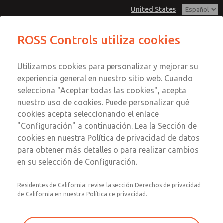
United States
Serie MD3
Serie MD3
ROSS Controls utiliza cookies
Menú
Utilizamos cookies para personalizar y mejorar su
Cuenta
Servicio al Cliente
experiencia general en nuestro sitio web. Cuando
Ver Carrito de Compra
selecciona "Aceptar todas las cookies", acepta
1-800-GET-ROSS
Enviar esta página por correo
nuestro uso de cookies. Puede personalizar qué
Servicio Tecnico
Registrarse
electrónico
cookies acepta seleccionando el enlace
1-888-TEK-ROSS
Serie MD3
"Configuración" a continuación. Lea la Sección de
Inscribirse
cookies en nuestra Política de privacidad de datos
MD353ECF2C42N
para obtener más detalles o para realizar cambios
en su selección de Configuración.
Residentes de California: revise la sección Derechos de privacidad
de California en nuestra Política de privacidad.