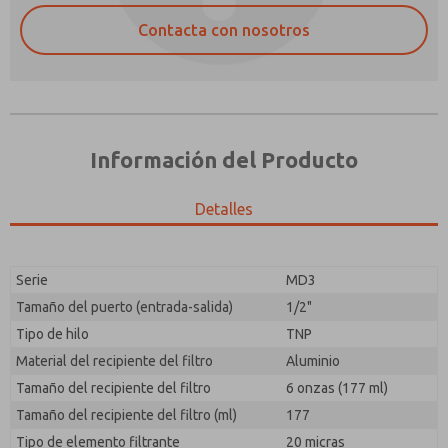
Contacta con nosotros
Información del Producto
Detalles
Envíenme actualizaciones periódicas sobre
¿Método de Contacto Preferido?
características, capacidades del producto y más.
Serie
MD3
Correo Electrónico
Teléfono
*Sí, he leído la política de privacidad y acepto que los
Tamaño del puerto (entrada-salida)
1/2"
datos que proporcione se recopilarán y almacenarán
Envíenme actualizaciones periódicas sobre
Tipo de hilo
TNP
electrónicamente. Mis datos se utilizan únicamente
características, capacidades del producto y más.
con fines estrictamente destinados a procesar y
Material del recipiente del filtro
Aluminio
responder a mi solicitud. Al enviar el formulario de
*Sí, he leído la política de privacidad y acepto que los
Tamaño del recipiente del filtro
6 onzas (177 ml)
contacto, acepto el procesamiento.
datos que proporcione se recopilarán y almacenarán
Tamaño del recipiente del filtro (ml)
177
electrónicamente. Mis datos se utilizan únicamente
con fines estrictamente destinados a procesar y
Tipo de elemento filtrante
20 micras