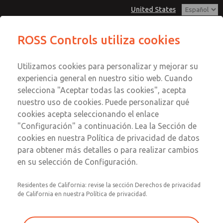
United States
Temperaturas bajas/altas, conexión
Temperaturas bajas/altas, conexión
ROSS Controls utiliza cookies
DIN y M12 [Serie 21]
DIN y M12 [Serie 21]
Menú
Utilizamos cookies para personalizar y mejorar su
Cuenta
Servicio al Cliente
experiencia general en nuestro sitio web. Cuando
Ver Carrito de Compra
selecciona "Aceptar todas las cookies", acepta
1-800-GET-ROSS
Enviar esta página por correo
nuestro uso de cookies. Puede personalizar qué
Servicio Tecnico
Registrarse
electrónico
cookies acepta seleccionando el enlace
1-888-TEK-ROSS
Temperaturas bajas/altas, conexión
"Configuración" a continuación. Lea la Sección de
Inscribirse
cookies en nuestra Política de privacidad de datos
DIN y M12 [Serie 21]
para obtener más detalles o para realizar cambios
2171B5052Y-3
en su selección de Configuración.
Residentes de California: revise la sección Derechos de privacidad
de California en nuestra Política de privacidad.