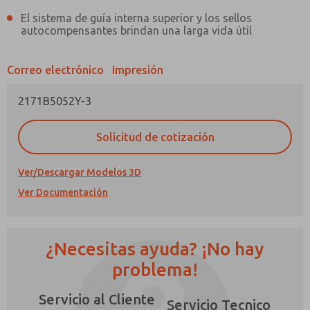
El sistema de guía interna superior y los sellos
autocompensantes brindan una larga vida útil
Correo electrónico
Impresión
¿Método de Contacto Preferido?
2171B5052Y-3
Correo Electrónico
Teléfono
Solicitud de cotización
Envíenme actualizaciones periódicas sobre
características, capacidades del producto y
más.
Ver/Descargar Modelos 3D
Ver Documentación
*Sí, he leído la política de privacidad y acepto
que los datos que proporcione se recopilarán
y almacenarán electrónicamente. Mis datos se
utilizan únicamente con fines estrictamente
¿Necesitas ayuda? ¡No hay
destinados a procesar y responder a mi
×
solicitud. Al enviar el formulario de contacto,
problema!
acepto el procesamiento.
Servicio al Cliente
Servicio Tecnico