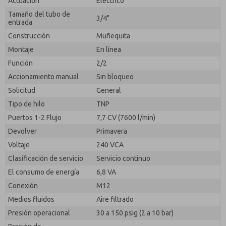
Actuación
Eléctrico
con fines estrictamente destinados a procesar y
Tamaño del tubo de
responder a mi solicitud. Al enviar el formulario de
3/4"
entrada
contacto, acepto el procesamiento.
Construcción
Muñequita
Montaje
En línea
Función
2/2
Accionamiento manual
Sin bloqueo
Solicitud
General
Tipo de hilo
TNP
Puertos 1-2 Flujo
7,7 CV (7600 l/min)
Devolver
Primavera
Voltaje
240 VCA
Clasificación de servicio
Servicio continuo
El consumo de energía
6,8 VA
Conexión
M12
Medios fluidos
Aire filtrado
Presión operacional
30 a 150 psig (2 a 10 bar)