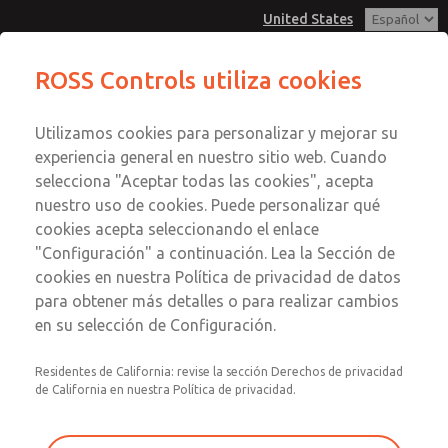
United States
Serie 21
Serie 21
ROSS Controls utiliza cookies
Menú
Utilizamos cookies para personalizar y mejorar su
Cuenta
Servicio al Cliente
experiencia general en nuestro sitio web. Cuando
Ver Carrito de Compra
selecciona "Aceptar todas las cookies", acepta
1-800-GET-ROSS
Enviar esta página por correo
nuestro uso de cookies. Puede personalizar qué
Servicio Tecnico
Registrarse
electrónico
cookies acepta seleccionando el enlace
1-888-TEK-ROSS
Serie 21
"Configuración" a continuación. Lea la Sección de
Inscribirse
cookies en nuestra Política de privacidad de datos
2172B3002W
para obtener más detalles o para realizar cambios
en su selección de Configuración.
Residentes de California: revise la sección Derechos de privacidad
de California en nuestra Política de privacidad.