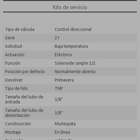
responder a mi solicitud. Al enviar el formulario de
contacto, acepto el procesamiento.
Kits de servicio
Tipo de válvula
Control direccional
Serie
21
Solicitud
Baja temperatura
Actuación
Eléctrico
Función
Solenoide simple 2/2
Posición por defecto
Normalmente abierto
Devolver
Primavera
Tipo de hilo
TNP
Tamaño del tubo de
3/8"
entrada
Tamaño del tubo de
3/8"
alimentación
Construcción
Muñequita
Montaje
En línea