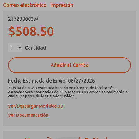
Correo electrónico
Impresión
2172B3002W
$508.50
¿Método de Contacto Preferido?
Cantidad
Correo Electrónico
Teléfono
Añadir al Carrito
Envíenme actualizaciones periódicas sobre
características, capacidades del producto y
más.
Fecha Estimada de Envío: 08/27/2026
*Sí, he leído la política de privacidad y acepto
* Fecha de envío estimada basada en tiempos de fabricación
estándar para cantidades de 10 o menos. Los envíos se realizarán a
que los datos que proporcione se recopilarán
cualquier parte de los Estados Unidos..
y almacenarán electrónicamente. Mis datos se
utilizan únicamente con fines estrictamente
Ver/Descargar Modelos 3D
destinados a procesar y responder a mi
Ver Documentación
solicitud. Al enviar el formulario de contacto,
acepto el procesamiento.