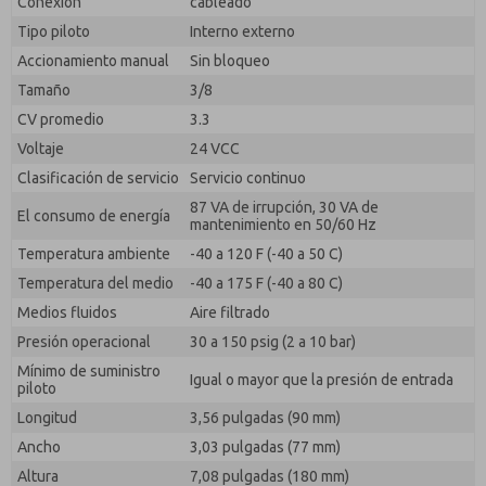
Conexión
cableado
Tipo piloto
Interno externo
Accionamiento manual
Sin bloqueo
Tamaño
3/8
CV promedio
3.3
Voltaje
24 VCC
Clasificación de servicio
Servicio continuo
87 VA de irrupción, 30 VA de
El consumo de energía
mantenimiento en 50/60 Hz
Temperatura ambiente
-40 a 120 F (-40 a 50 C)
Temperatura del medio
-40 a 175 F (-40 a 80 C)
Medios fluidos
Aire filtrado
Presión operacional
30 a 150 psig (2 a 10 bar)
Mínimo de suministro
Igual o mayor que la presión de entrada
piloto
Longitud
3,56 pulgadas (90 mm)
Ancho
3,03 pulgadas (77 mm)
Altura
7,08 pulgadas (180 mm)