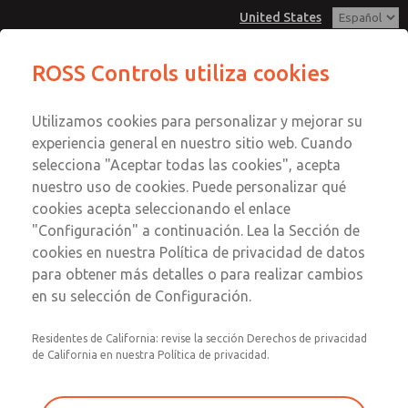
United States
Serie 21
Serie 21
ROSS Controls utiliza cookies
Menú
Utilizamos cookies para personalizar y mejorar su
Cuenta
Servicio al Cliente
experiencia general en nuestro sitio web. Cuando
Ver Carrito de Compra
selecciona "Aceptar todas las cookies", acepta
1-800-GET-ROSS
Enviar esta página por correo
nuestro uso de cookies. Puede personalizar qué
Servicio Tecnico
Registrarse
electrónico
cookies acepta seleccionando el enlace
1-888-TEK-ROSS
Serie 21
"Configuración" a continuación. Lea la Sección de
Inscribirse
cookies en nuestra Política de privacidad de datos
2171B8011Z
para obtener más detalles o para realizar cambios
en su selección de Configuración.
Residentes de California: revise la sección Derechos de privacidad
de California en nuestra Política de privacidad.