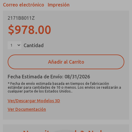
Correo electrónico
Impresión
2171B8011Z
$978.00
¿Método de Contacto Preferido?
Cantidad
Correo Electrónico
Teléfono
Añadir al Carrito
Envíenme actualizaciones periódicas sobre
características, capacidades del producto y
más.
Fecha Estimada de Envío: 08/31/2026
*Sí, he leído la política de privacidad y acepto
* Fecha de envío estimada basada en tiempos de fabricación
estándar para cantidades de 10 o menos. Los envíos se realizarán a
que los datos que proporcione se recopilarán
cualquier parte de los Estados Unidos..
y almacenarán electrónicamente. Mis datos se
utilizan únicamente con fines estrictamente
Ver/Descargar Modelos 3D
destinados a procesar y responder a mi
Ver Documentación
solicitud. Al enviar el formulario de contacto,
acepto el procesamiento.