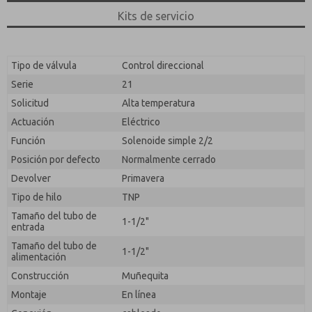
responder a mi solicitud. Al enviar el formulario de
contacto, acepto el procesamiento.
Kits de servicio
Tipo de válvula
Control direccional
Serie
21
Solicitud
Alta temperatura
Actuación
Eléctrico
Función
Solenoide simple 2/2
Posición por defecto
Normalmente cerrado
Devolver
Primavera
Tipo de hilo
TNP
Tamaño del tubo de
1-1/2"
entrada
Tamaño del tubo de
1-1/2"
alimentación
Construcción
Muñequita
Montaje
En línea