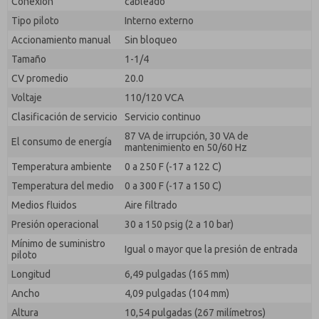
Conexión
cableado
Tipo piloto
Interno externo
Accionamiento manual
Sin bloqueo
Tamaño
1-1/4
CV promedio
20.0
Voltaje
110/120 VCA
Clasificación de servicio
Servicio continuo
87 VA de irrupción, 30 VA de
El consumo de energía
mantenimiento en 50/60 Hz
Temperatura ambiente
0 a 250 F (-17 a 122 C)
Temperatura del medio
0 a 300 F (-17 a 150 C)
Medios fluidos
Aire filtrado
Presión operacional
30 a 150 psig (2 a 10 bar)
Mínimo de suministro
Igual o mayor que la presión de entrada
piloto
Longitud
6,49 pulgadas (165 mm)
Ancho
4,09 pulgadas (104 mm)
Altura
10,54 pulgadas (267 milímetros)