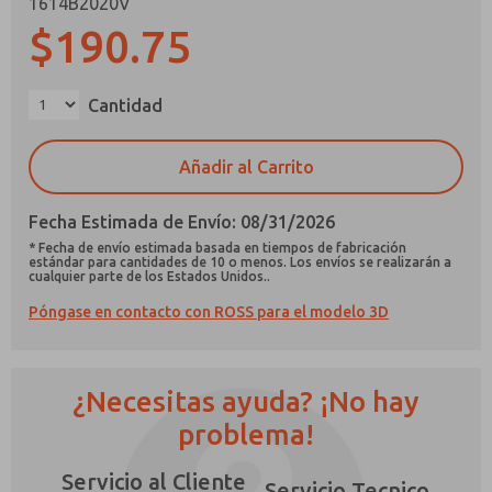
1614B2020V
$190.75
Cantidad
¿Método de Contacto Preferido?
Añadir al Carrito
Correo Electrónico
Teléfono
Fecha Estimada de Envío: 08/31/2026
Envíenme actualizaciones periódicas sobre
* Fecha de envío estimada basada en tiempos de fabricación
características, capacidades del producto y
estándar para cantidades de 10 o menos. Los envíos se realizarán a
más.
cualquier parte de los Estados Unidos..
*Sí, he leído la política de privacidad y acepto
Póngase en contacto con ROSS para el modelo 3D
que los datos que proporcione se recopilarán
y almacenarán electrónicamente. Mis datos se
utilizan únicamente con fines estrictamente
destinados a procesar y responder a mi
¿Necesitas ayuda? ¡No hay
solicitud. Al enviar el formulario de contacto,
problema!
acepto el procesamiento.
Servicio al Cliente
Servicio Tecnico