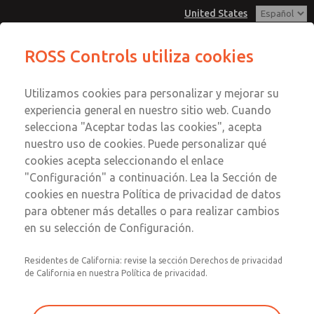
United States
Productos no catalogados
Productos no catalogados
ROSS Controls utiliza cookies
Menú
Utilizamos cookies para personalizar y mejorar su
Cuenta
Servicio al Cliente
experiencia general en nuestro sitio web. Cuando
Ver Carrito de Compra
selecciona "Aceptar todas las cookies", acepta
1-800-GET-ROSS
Enviar esta página por correo
nuestro uso de cookies. Puede personalizar qué
Servicio Tecnico
Registrarse
electrónico
cookies acepta seleccionando el enlace
1-888-TEK-ROSS
Productos no catalogados
"Configuración" a continuación. Lea la Sección de
Inscribirse
cookies en nuestra Política de privacidad de datos
1614B2020V
para obtener más detalles o para realizar cambios
en su selección de Configuración.
Residentes de California: revise la sección Derechos de privacidad
de California en nuestra Política de privacidad.