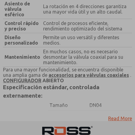
¿Método de Contacto Preferido?
Asiento de
La rotación en 4 direcciones garantiza
válvula
una mayor vida útil y un alto caudal.
Correo Electrónico
Teléfono
esférico
Control rápido
Control de procesos eficiente,
Envíenme actualizaciones periódicas sobre
y preciso
rendimiento optimizado del sistema
características, capacidades del producto y más.
Diseño
Permite un uso versátil y diferentes
*Sí, he leído la política de privacidad y acepto que los
personalizado
medios.
datos que proporcione se recopilarán y almacenarán
electrónicamente. Mis datos se utilizan únicamente
En muchos casos, no es necesario
con fines estrictamente destinados a procesar y
Mantenimiento
desmontar la válvula coaxial para su
responder a mi solicitud. Al enviar el formulario de
mantenimiento.
contacto, acepto el procesamiento.
Para una mayor funcionalidad, se encuentra disponible
una amplia gama de
accesorios para válvulas coaxiales
.
CONFIGURADOR
ABIERTO
Especificación estándar, controlada
externamente:
Tamaño
DN04
tubo de control
Read More
Diseño de
coaxial y asiento
construcción
de válvula