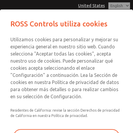
United States
COMPACTO - DN04 (2/2 vías con
ROSS Controls utiliza cookies
control externo)
Menú
Utilizamos cookies para personalizar y mejorar su
Cuenta
experiencia general en nuestro sitio web. Cuando
Ver Carrito de Compra
selecciona "Aceptar todas las cookies", acepta
nuestro uso de cookies. Puede personalizar qué
Registrarse
cookies acepta seleccionando el enlace
COMPACTO - DN04 (2/2 vías con
"Configuración" a continuación. Lea la Sección de
Inscribirse
cookies en nuestra Política de privacidad de datos
control externo)
para obtener más detalles o para realizar cambios
Serie COMPACT, alternativamente con válvula piloto
en su selección de Configuración.
montada sobre brida, tubo de control coaxial y asiento de
válvula giratorio.
Residentes de California: revise la sección Derechos de privacidad
de California en nuestra Política de privacidad.