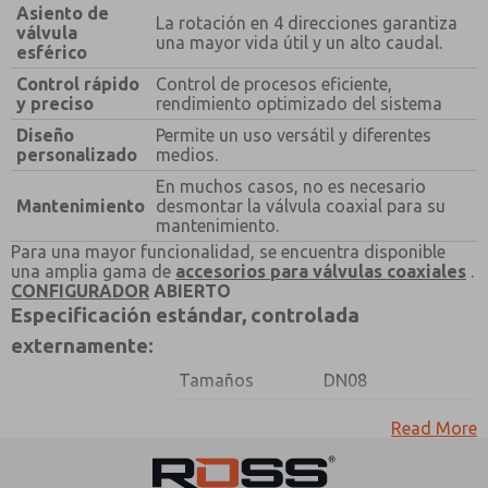
¿Método de Contacto Preferido?
Asiento de
La rotación en 4 direcciones garantiza
válvula
una mayor vida útil y un alto caudal.
Correo Electrónico
Teléfono
esférico
Control rápido
Control de procesos eficiente,
Envíenme actualizaciones periódicas sobre
y preciso
rendimiento optimizado del sistema
características, capacidades del producto y más.
Diseño
Permite un uso versátil y diferentes
*Sí, he leído la política de privacidad y acepto que los
personalizado
medios.
datos que proporcione se recopilarán y almacenarán
electrónicamente. Mis datos se utilizan únicamente
En muchos casos, no es necesario
con fines estrictamente destinados a procesar y
Mantenimiento
desmontar la válvula coaxial para su
responder a mi solicitud. Al enviar el formulario de
mantenimiento.
contacto, acepto el procesamiento.
Para una mayor funcionalidad, se encuentra disponible
una amplia gama de
accesorios para válvulas coaxiales
.
CONFIGURADOR
ABIERTO
Especificación estándar, controlada
externamente:
Tamaños
DN08
tubo de control
Read More
Diseño de
coaxial y asiento
construcción
de válvula