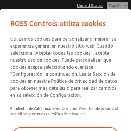
United States
ECO - DN08 (3/2 vías con control
ROSS Controls utiliza cookies
externo)
Menú
Utilizamos cookies para personalizar y mejorar su
Cuenta
experiencia general en nuestro sitio web. Cuando
Ver Carrito de Compra
selecciona "Aceptar todas las cookies", acepta
nuestro uso de cookies. Puede personalizar qué
Registrarse
cookies acepta seleccionando el enlace
ECO - DN08 (3/2 vías con control
"Configuración" a continuación. Lea la Sección de
Inscribirse
cookies en nuestra Política de privacidad de datos
externo)
para obtener más detalles o para realizar cambios
Serie ECO, alternativamente con válvula piloto montada
en su selección de Configuración.
sobre brida, tubo de control coaxial y asiento de válvula
giratorio.
Residentes de California: revise la sección Derechos de privacidad
de California en nuestra Política de privacidad.