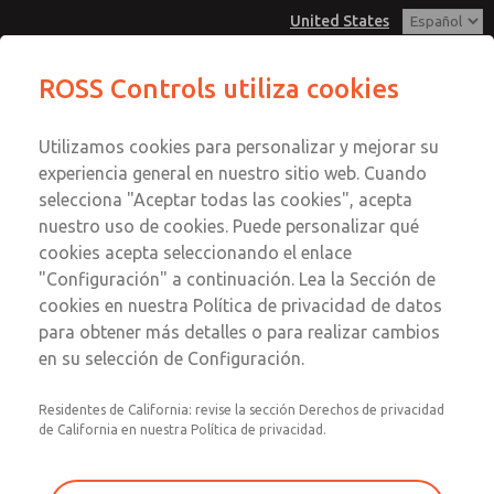
United States
Conectores eléctricos
ROSS Controls utiliza cookies
Menú
Utilizamos cookies para personalizar y mejorar su
Cuenta
experiencia general en nuestro sitio web. Cuando
Ver Carrito de Compra
selecciona "Aceptar todas las cookies", acepta
nuestro uso de cookies. Puede personalizar qué
Registrarse
cookies acepta seleccionando el enlace
Conectores eléctricos
"Configuración" a continuación. Lea la Sección de
Inscribirse
cookies en nuestra Política de privacidad de datos
Conectores según DIN EN 175301-803, Forma A para
para obtener más detalles o para realizar cambios
válvulas coaxiales de acción directa
en su selección de Configuración.
Residentes de California: revise la sección Derechos de privacidad
de California en nuestra Política de privacidad.