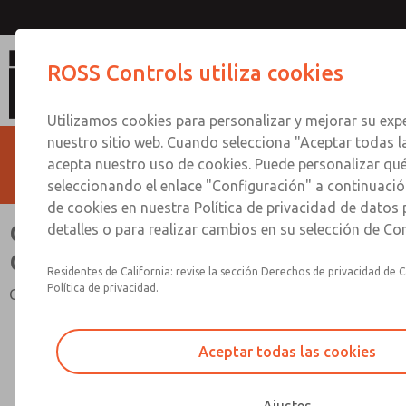
Colectores de la serie de válvulas
ROSS Controls utiliza cookies
Utilizamos cookies para personalizar y mejorar su expe
nuestro sitio web. Cuando selecciona "Aceptar todas l
acepta nuestro uso de cookies. Puede personalizar qu
seleccionando el enlace "Configuración" a continuación
de cookies en nuestra Política de privacidad de datos
Colectores de la serie de válvulas
detalles o para realizar cambios en su selección de Co
CP y CX Dale
Residentes de California: revise la sección Derechos de privacidad de C
Política de privacidad.
Colectores de válvulas multiestación
Aceptar todas las cookies