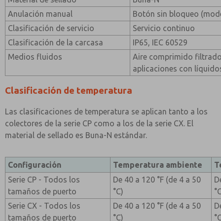
Anulación manual
Botón sin bloqueo (mode
Clasificación de servicio
Servicio continuo
Clasificación de la carcasa
IP65, IEC 60529
Medios fluidos
Aire comprimido filtrad
aplicaciones con líquidos
Clasificación de temperatura
Las clasificaciones de temperatura se aplican tanto a los
colectores de la serie CP como a los de la serie CX. El
material de sellado es Buna-N estándar.
Configuración
Temperatura ambiente
T
Serie CP - Todos los
De 40 a 120 °F (de 4 a 50
D
tamaños de puerto
°C)
°
Serie CX - Todos los
De 40 a 120 °F (de 4 a 50
D
tamaños de puerto
°C)
°