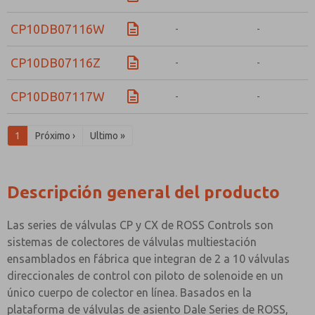
CP10DB07116W
-
-
CP10DB07116Z
-
-
CP10DB07117W
-
-
1
Próximo ›
Ultimo »
Descripción general del producto
Las series de válvulas CP y CX de ROSS Controls son
sistemas de colectores de válvulas multiestación
ensamblados en fábrica que integran de 2 a 10 válvulas
direccionales de control con piloto de solenoide en un
único cuerpo de colector en línea. Basados en la
plataforma de válvulas de asiento Dale Series de ROSS,