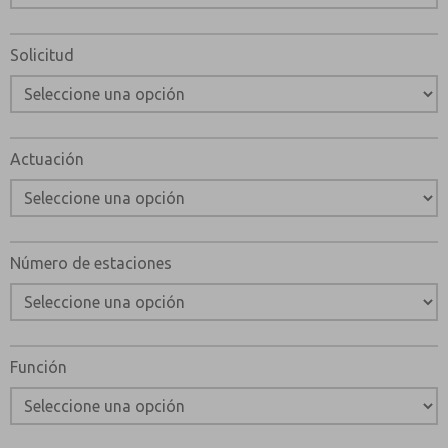
Envíenme actualizaciones periódicas sobre característi
producto y más.
Solicitud
*Sí, he leído la política de privacidad y acepto que los
se recopilarán y almacenarán electrónicamente. Mis dato
únicamente con fines estrictamente destinados a proces
solicitud. Al enviar el formulario de contacto, acepto el
Actuación
Número de estaciones
Función