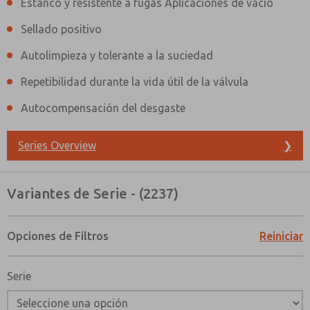
Estanco y resistente a fugas Aplicaciones de vacío
Sellado positivo
Autolimpieza y tolerante a la suciedad
Repetibilidad durante la vida útil de la válvula
Autocompensación del desgaste
Series Overview
❯
Variantes de Serie - (2237)
Opciones de Filtros
Reiniciar
Serie
¿Método de Contacto Preferido?
Correo Electrónico
Teléfono