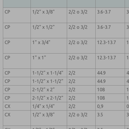
CP
1/2" x 3/8"
2/2 o 3/2
3.6-3.7
3
CP
1/2" x 1/2"
2/2 o 3/2
3.6-3.7
3
CP
1" x 3/4"
2/2 o 3/2
12.3-13.7
1
CP
1" x 1"
2/2 o 3/2
12.3-13.7
1
CP
1-1/2" x 1-1/4"
2/2
44.9
4
CP
1-1/2" x 1-1/2"
2/2
44.9
4
CP
2-1/2" x 2"
2/2
108
CP
2-1/2" x 2-1/2"
2/2
108
CX
1/4" x 1/4"
2/2
0,9
0
CX
1/2" x 3/8"
2/2 o 3/2
3.5
3