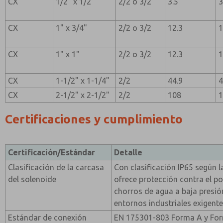
CX
1/2" x 1/2"
2/2 o 3/2
3.5
3
CX
1" x 3/4"
2/2 o 3/2
12.3
1
CX
1" x 1"
2/2 o 3/2
12.3
1
CX
1-1/2" x 1-1/4"
2/2
44.9
4
CX
2-1/2" x 2-1/2"
2/2
108
Certificaciones y cumplimiento
Certificación/Estándar
Detalle
Clasificación de la carcasa
Con clasificación IP65 según 
del solenoide
ofrece protección contra el po
chorros de agua a baja presión
entornos industriales exigente
Estándar de conexión
EN 175301-803 Forma A y For