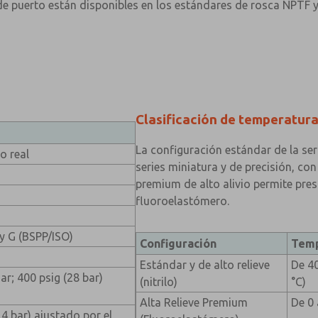
e puerto están disponibles en los estándares de rosca NPTF y 
Clasificación de temperatur
La configuración estándar de la se
o real
series miniatura y de precisión, co
premium de alto alivio permite pre
fluoroelastómero.
y G (BSPP/ISO)
Configuración
Temp
Estándar y de alto relieve
De 40
ar; 400 psig (28 bar)
(nitrilo)
°C)
Alta Relieve Premium
De 0 
14 bar) ajustado por el