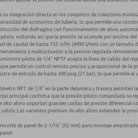
a su integración directa en los conjuntos de colectores mod
n necesidad de accesorios de tubería, lo que permite una cons
nstrucción del diafragma con funcionamiento de alivio automát
n piloto, evitando así que la presión se acumule por encima de
d de caudal de hasta 155 scfm (4490 l/min) con un tamaño de
iherramienta y multiactuador a la presión regulada remotamen
suministro piloto de 1/4" NPTF acepta la línea de salida del re
o que permite un control remoto preciso y proporcional de la p
stro de entrada de hasta 300 psig (21 bar), lo que permite el
metro NPT de 1/4" en la parte delantera y trasera permiten la 
rpo principal confirma que la presión piloto comandada se re
de alto alivio soportan grandes caídas de presión diferencial 
a salida. Las variantes premium de alto alivio extienden la pre
recorte de panel de 2-1/16" (52 mm) para montaje empotrado e
panel.