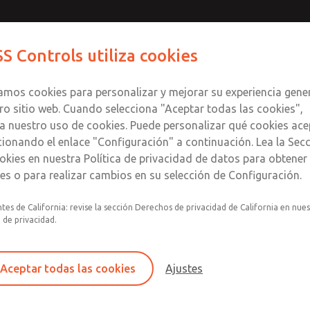
serie de
Contact ROSS Con
S Controls utiliza cookies
Productos
Industrias
Seguri
zamos cookies para personalizar y mejorar su experiencia gene
ro sitio web. Cuando selecciona "Aceptar todas las cookies",
a nuestro uso de cookies. Puede personalizar qué cookies ace
cionando el enlace "Configuración" a continuación. Lea la Sec
ie de tamaño completo
okies en nuestra Política de privacidad de datos para obtene
les o para realizar cambios en su selección de Configuración.
n)
Montaje modular
tes de California: revise la sección Derechos de privacidad de California en nue
a de privacidad.
Construcción de diafragma
Autoalivio
Aceptar todas las cookies
Ajustes
Descripción general del producto del reg
completo