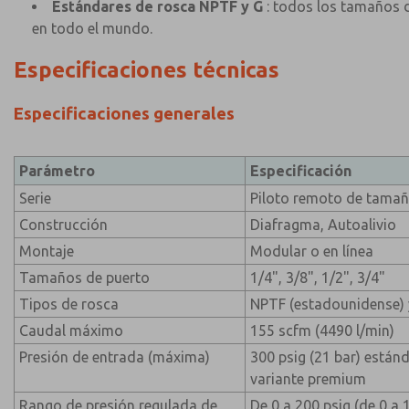
Estándares de rosca NPTF y G
: todos los tamaños d
en todo el mundo.
Especificaciones técnicas
Especificaciones generales
Parámetro
Especificación
Serie
Piloto remoto de tamañ
Construcción
Diafragma, Autoalivio
Montaje
Modular o en línea
Tamaños de puerto
1/4", 3/8", 1/2", 3/4"
Tipos de rosca
NPTF (estadounidense) 
Caudal máximo
155 scfm (4490 l/min)
Presión de entrada (máxima)
300 psig (21 bar) estánd
variante premium
Rango de presión regulada de
De 0 a 200 psig (de 0 a 