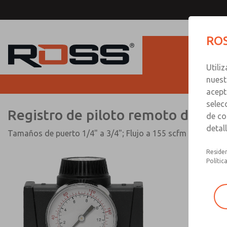
Registro de piloto remoto de 
ROS
tamaño completo
Utili
nuest
acept
selec
Registro de piloto remoto de ser
de co
detal
Tamaños de puerto 1/4" a 3/4"; Flujo a 155 scfm (4490 l/mi
Residen
Polític