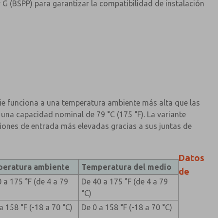
G (BSPP) para garantizar la compatibilidad de instalación
a
rie funciona a una temperatura ambiente más alta que las
n una capacidad nominal de 79 °C (175 °F). La variante
siones de entrada más elevadas gracias a sus juntas de
Datos
eratura ambiente
Temperatura del medio
de
 a 175 °F (de 4 a 79
De 40 a 175 °F (de 4 a 79
°C)
a 158 °F (-18 a 70 °C)
De 0 a 158 °F (-18 a 70 °C)