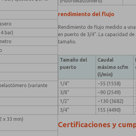
(Fluoroelastómero)
rendimiento del flujo
rasero
Rendimiento de flujo medido a una 
14 bar)
en puerto de 3/4". La capacidad d
metro
tamaño.
o
Tamaño del
Caudal
puerto
máximo scfm
(l/min)
1/4"
~55 (1558)
roelastómero (variante
3/8"
~90 (2549)
1/2"
~130 (3682)
3/4"
155 (4490)
 62 x 33 mm)
Certificaciones y cum