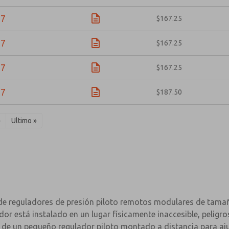
07
$167.25
07
$167.25
07
$167.25
07
$187.50
›
Ultimo »
 de reguladores de presión piloto remotos modulares de tama
dor está instalado en un lugar físicamente inaccesible, peligros
a de un pequeño regulador piloto montado a distancia para ajus