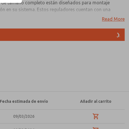
ie de tamaño completo están diseñados para montaje
ción en su sistema. Estos reguladores cuentan con una
n control preciso de la presión del aire. También tienen
Read More
onamiento eficiente en diversas aplicaciones.
ver los catálogos de control remoto de la serie de tamaño
❯
 y datos técnicos. Además, tiene la opción de filtrar todas
iloto remoto de la serie de tamaño completo que cumplan con
sobre características, capacidades del
d y acepto que los datos que proporcione se
amente. Mis datos se utilizan únicamente con
sar y responder a mi solicitud. Al enviar el
ocesamiento.
Fecha estimada de envío
Añadir al carrito
09/03/2026