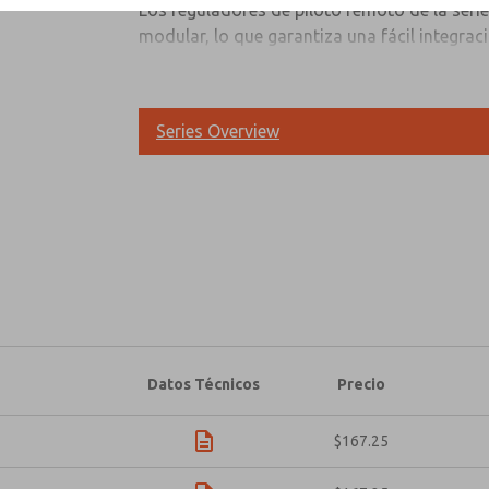
Los reguladores de piloto remoto de la ser
modular, lo que garantiza una fácil integra
construcción de diafragma que proporciona u
alivio automático, lo que garantiza un funci
Consulte el lateral y la parte inferior para 
Series Overview
completo y las instrucciones de instalación.
las variantes disponibles del registro de p
¿Método de Contacto Preferido?
sus requisitos.
Correo Electrónico
Teléfono
Envíenme actualizaciones periódicas 
producto y más.
*Sí, he leído la política de privacida
recopilarán y almacenarán electrónic
fines estrictamente destinados a proce
formulario de contacto, acepto el pr
Datos Técnicos
Precio
$167.25