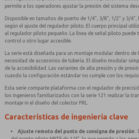
permite a los operadores ajustar la presión del sistema des
Disponible en tamaños de puerto de 1/4", 3/8", 1/2" y 3/4", 
según el ajuste del regulador piloto. El cuerpo principal u
al regulador piloto pequeño. La línea de señal piloto puede 
control u otro lugar accesible.
La serie está diseñada para un montaje modular dentro de la
necesidad de accesorios de tubería. El diseño modular simp
de la accesibilidad. Las variantes de alta presión y de pre
cuando la configuración estándar no cumple con los requisit
Esta serie comparte plataforma con el regulador de precisi
los ingenieros familiarizados con la serie 121 realizar la t
montaje ni el diseño del colector FRL.
Características de ingeniería clave
Ajuste remoto del punto de consigna de presión
: 
del puerto piloto NPTF de 1/4", lo que permite a los ope