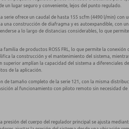
de un lugar seguro y conveniente, lejos del punto regulado.
la serie ofrece un caudal de hasta 155 scfm (4490 l/min) con un
tiliza una construcción de diafragma y es autoexpandible, con u
tenderse a lo largo de distancias considerables, lo que permite
 familia de productos ROSS FRL, lo que permite la conexión di
lifica la construcción y el mantenimiento del sistema, mientr
sión superior amplían la capacidad del sistema a diferenciales
os de la aplicación.
ón de tamaño completo de la serie 121, con la misma distribuc
ransición al funcionamiento con piloto remoto sin necesidad de
×
la presión del cuerpo del regulador principal se ajusta medi
radores ajustar la presión del sistema desde una ubicación rem