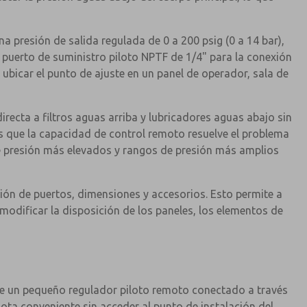
a presión de salida regulada de 0 a 200 psig (0 a 14 bar),
n puerto de suministro piloto NPTF de 1/4" para la conexión
 ubicar el punto de ajuste en un panel de operador, sala de
recta a filtros aguas arriba y lubricadores aguas abajo sin
as que la capacidad de control remoto resuelve el problema
 de presión más elevados y rangos de presión más amplios
ión de puertos, dimensiones y accesorios. Esto permite a
 modificar la disposición de los paneles, los elementos de
ante un pequeño regulador piloto remoto conectado a través
ota conveniente sin acceder al punto de instalación del