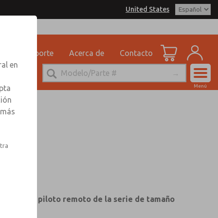
United States
trols for Information
dad
Soporte
Acerca de
Contacto
ral en
Cuenta
Menú
pta
Ver Carrito d
ción
r más
Registrarse
Inscribirse
stra
ulador de piloto remoto de la serie de tamaño