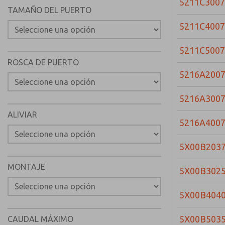
5211C3007
TAMAÑO DEL PUERTO
5211C4007
5211C5007
ROSCA DE PUERTO
5216A200
5216A300
ALIVIAR
5216A400
5X00B203
MONTAJE
5X00B302
5X00B404
5X00B503
CAUDAL MÁXIMO