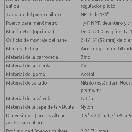
salida
regulador piloto.
Tamaño del puerto piloto
NPTF de 1/4"
Puerto para manómetro
1/4" NPT, delantero y t
Manómetro (opcional)
De 0 a 200 psig (de 0 a 
Orificio de montaje del panel
2-1/16" (52 mm) de diá
Medios de flujo
Aire comprimido filtrad
Material de la carrocería
Zinc
Material de la cúpula
Zinc
Material del pomo
Acetal
Material de sellado
Nitrilo (estándar); Fluo
premium)
Material de la válvula
Latón
Material de la tapa de la válvula
Nylon
Dimensiones (largo x alto x
3,5" x 2,4" x 1,3" (89 x
ancho, sin calibre)
Profundidad (menos calibre)
2,8" (71 mm)