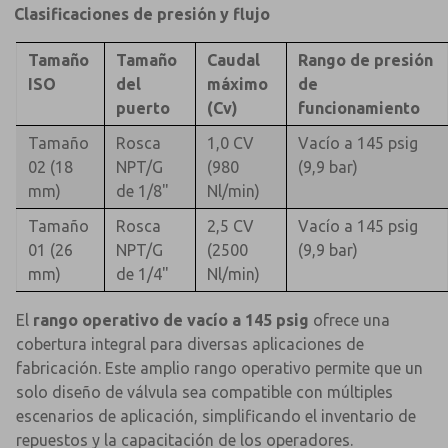
Clasificaciones de presión y flujo
Tamaño
Tamaño
Caudal
Rango de presión
ISO
del
máximo
de
puerto
(Cv)
funcionamiento
Tamaño
Rosca
1,0 CV
Vacío a 145 psig
02 (18
NPT/G
(980
(9,9 bar)
mm)
de 1/8"
Nl/min)
Tamaño
Rosca
2,5 CV
Vacío a 145 psig
01 (26
NPT/G
(2500
(9,9 bar)
mm)
de 1/4"
Nl/min)
El
rango operativo de vacío a 145 psig
ofrece una
cobertura integral para diversas aplicaciones de
fabricación. Este amplio rango operativo permite que un
solo diseño de válvula sea compatible con múltiples
escenarios de aplicación, simplificando el inventario de
repuestos y la capacitación de los operadores.