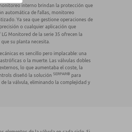
monitoreo interno brindan la protección que
ón automática de fallas, monitoreo
ntizado. Ya sea que gestione operaciones de
ecisión o cualquier aplicación que
®
LG Monitored de la serie 35 ofrecen la
 que su planta necesita.
mecánicas es sencillo pero implacable: una
astróficas o la muerte. Las válvulas dobles
externos, lo que aumentaba el coste, la
SERPAR®
ntrols diseñó la solución
para
 de la válvula, eliminando la complejidad y
 elementos de la válvula en cada ciclo. Si