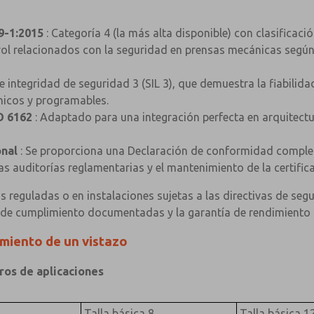
9-1:2015
: Categoría 4 (la más alta disponible) con clasificac
rol relacionados con la seguridad en prensas mecánicas según
de integridad de seguridad 3 (SIL 3), que demuestra la fiabilida
ónicos y programables.
O 6162
: Adaptado para una integración perfecta en arquitec
nal
: Se proporciona una Declaración de conformidad complet
las auditorías reglamentarias y el mantenimiento de la certifica
as reguladas o en instalaciones sujetas a las directivas de se
 de cumplimiento documentadas y la garantía de rendimiento 
imiento de un vistazo
×
×
ros de aplicaciones
Talla básica 8
Talla básica 1