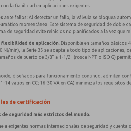
n la fiabilidad en aplicaciones exigentes.
os
ante fallos: Al detectar un fallo, la válvula se bloquea au
io neumático momentánea. Este sistema de seguridad de dobl
ma de seguridad evite reinicios no planificados a la vez que m
flexibilidad de aplicación.
Disponible en tamaños básicos 4,
0 Nl/min), la Serie 35 se adapta a todo tipo de aplicaciones,
amaños de puerto de 3/8" a 1-1/2" (rosca NPT o ISO G) permite
noide, diseñados para funcionamiento continuo, admiten con
-14 vatios en CC; 16-30 VA en CA) minimiza los requisitos del
les de certificación
s de seguridad más estrictos del mundo.
 a exigentes normas internacionales de seguridad y cuenta co