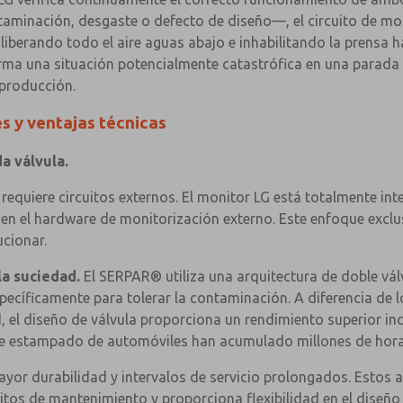
taminación, desgaste o defecto de diseño—, el circuito de mo
 liberando todo el aire aguas abajo e inhabilitando la prensa 
ma una situación potencialmente catastrófica en una parada 
 producción.
es y ventajas técnicas
a válvula.
 requiere circuitos externos. El monitor LG está totalmente in
lo en el hardware de monitorización externo. Este enfoque ex
cionar.
la suciedad.
El SERPAR® utiliza una arquitectura de doble vál
cíficamente para tolerar la contaminación. A diferencia de lo
el diseño de válvula proporciona un rendimiento superior inc
 de estampado de automóviles han acumulado millones de hora
yor durabilidad y intervalos de servicio prolongados. Estos a
sitos de mantenimiento y proporciona flexibilidad en el diseño 