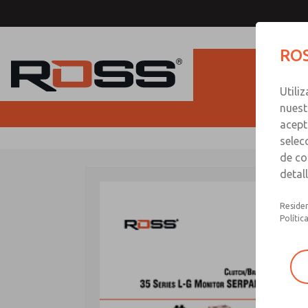
ROS
Utili
nuest
acept
selec
de co
detal
Residen
Polític