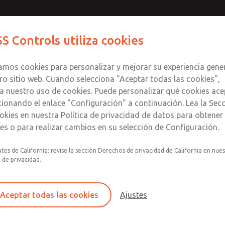
S Controls utiliza cookies
Productos
Industrias
Seguri
zamos cookies para personalizar y mejorar su experiencia gene
ro sitio web. Cuando selecciona "Aceptar todas las cookies",
a nuestro uso de cookies. Puede personalizar qué cookies ace
cionando el enlace "Configuración" a continuación. Lea la Sec
okies en nuestra Política de privacidad de datos para obtene
les o para realizar cambios en su selección de Configuración.
tes de California: revise la sección Derechos de privacidad de California en nue
Válvulas dobles de control de 
a de privacidad.
Serie 35 de ROSS Controls: seguri
Aceptar todas las cookies
Ajustes
El estándar industrial para el control sup
SERPAR®
La serie
representa más de un siglo de com