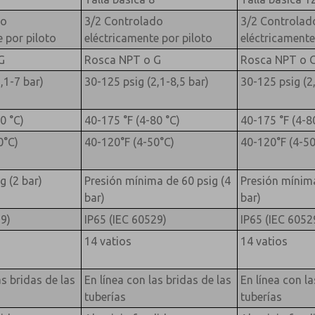
do
3/2 Controlado
3/2 Controlad
 por piloto
eléctricamente por piloto
eléctricamente
G
Rosca NPT o G
Rosca NPT o 
,1-7 bar)
30-125 psig (2,1-8,5 bar)
30-125 psig (2,
0 °C)
40-175 °F (4-80 °C)
40-175 °F (4-8
0°C)
40-120°F (4-50°C)
40-120°F (4-50
g (2 bar)
Presión mínima de 60 psig (4
Presión mínima
bar)
bar)
9)
IP65 (IEC 60529)
IP65 (IEC 6052
14 vatios
14 vatios
as bridas de las
En línea con las bridas de las
En línea con la
tuberías
tuberías