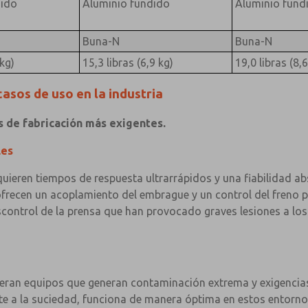
dido
Aluminio fundido
Aluminio fund
Buna-N
Buna-N
 kg)
15,3 libras (6,9 kg)
19,0 libras (8,6
casos de uso en la industria
 de fabricación más exigentes.
les
uieren tiempos de respuesta ultrarrápidos y una fiabilidad a
frecen un acoplamiento del embrague y un control del freno p
scontrol de la prensa que han provocado graves lesiones a los
peran equipos que generan contaminación extrema y exigencias
e a la suciedad, funciona de manera óptima en estos entornos