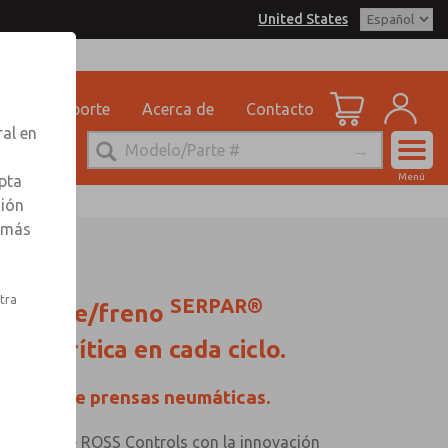
United States
dad
Soporte
Acerca de
Contacto
ral en
Cuenta
Menú
pta
Ver Carrito d
ción
r más
Registrarse
Inscribirse
stra
SERPAR®
embrague/freno
dad crítica en cada ciclo.
ervisado de prensas neumáticas.
promiso de ROSS Controls con la innovación