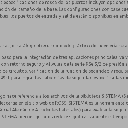
as especificaciones de rosca de los puertos incluyen opciones
ación del tamaño de la base. Las configuraciones con base cue
xibles; los puertos de entrada y salida están disponibles en a
sicas, el catálogo ofrece contenido práctico de ingeniería de a
 paso para la integración de tres aplicaciones principales: vál
n con retorno seguro y válvulas de la serie RSe 5/2 de presión 
de circuitos, verificación de la función de seguridad y requis
849-1 para lograr las categorías de seguridad especificadas m
ogo hace referencia a los archivos de la biblioteca SISTEMA (S
descarga en el sitio web de ROSS. SISTEMA es la herramienta d
×
×
Social Alemán de Accidentes Laborales) para evaluar la segur
SISTEMA preconfigurados reduce significativamente el tiempo d