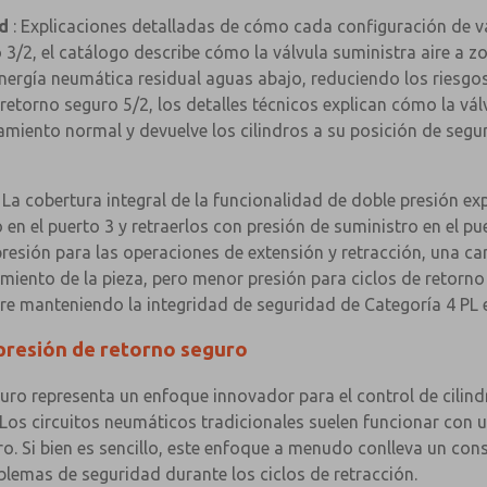
d
: Explicaciones detalladas de cómo cada configuración de v
o 3/2, el catálogo describe cómo la válvula suministra aire 
 energía neumática residual aguas abajo, reduciendo los riesgo
torno seguro 5/2, los detalles técnicos explican cómo la válvu
amiento normal y devuelve los cilindros a su posición de segur
 La cobertura integral de la funcionalidad de doble presión ex
 en el puerto 3 y retraerlos con presión de suministro en el p
resión para las operaciones de extensión y retracción, una ca
amiento de la pieza, pero menor presión para ciclos de retorno
re manteniendo la integridad de seguridad de Categoría 4 PL e
presión de retorno seguro
uro representa un enfoque innovador para el control de cilind
 Los circuitos neumáticos tradicionales suelen funcionar con u
dro. Si bien es sencillo, este enfoque a menudo conlleva un c
lemas de seguridad durante los ciclos de retracción.