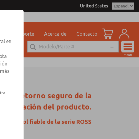
United States
dad
Soporte
Acerca de
Contacto
ral en
Cuenta
Menú
pta
Ver Carrito d
ción
r más
Registrarse
Inscribirse
stra
 con retorno seguro de la
cumentación del producto.
de control fiable de la serie ROSS