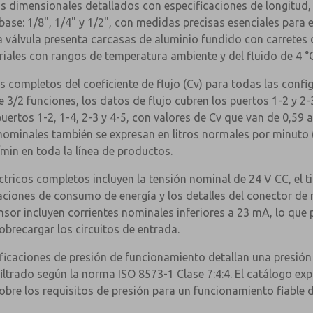
os dimensionales detallados con especificaciones de longitud
base: 1/8", 1/4" y 1/2", con medidas precisas esenciales para 
a válvula presenta carcasas de aluminio fundido con carretes 
ales con rangos de temperatura ambiente y del fluido de 4 °C 
es completos del coeficiente de flujo (Cv) para todas las conf
3/2 funciones, los datos de flujo cubren los puertos 1-2 y 2-3
 puertos 1-2, 1-4, 2-3 y 4-5, con valores de Cv que van de 0,59 
nominales también se expresan en litros normales por minuto (
in en toda la línea de productos.
ctricos completos incluyen la tensión nominal de 24 V CC, el 
aciones de consumo de energía y los detalles del conector de
nsor incluyen corrientes nominales inferiores a 23 mA, lo que 
brecargar los circuitos de entrada.
ificaciones de presión de funcionamiento detallan una presió
iltrado según la norma ISO 8573-1 Clase 7:4:4. El catálogo exp
obre los requisitos de presión para un funcionamiento fiable d