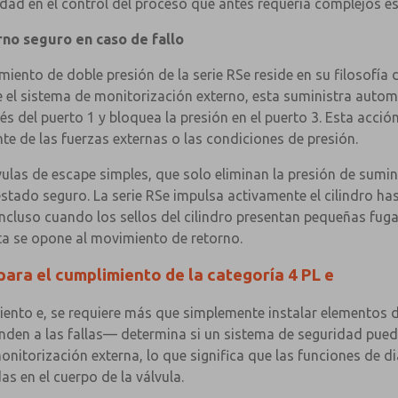
lidad en el control del proceso que antes requería complejos 
no seguro en caso de fallo
miento de doble presión de la serie RSe reside en su filosofía 
te el sistema de monitorización externo, esta suministra autom
s del puerto 1 y bloquea la presión en el puerto 3. Esta acción
te de las fuerzas externas o las condiciones de presión.
las de escape simples, que solo eliminan la presión de sumin
estado seguro. La serie RSe impulsa activamente el cilindro h
incluso cuando los sellos del cilindro presentan pequeñas fuga
ta se opone al movimiento de retorno.
ara el cumplimiento de la categoría 4 PL e
miento e, se requiere más que simplemente instalar elementos 
en a las fallas— determina si un sistema de seguridad puede
 monitorización externa, lo que significa que las funciones de 
as en el cuerpo de la válvula.