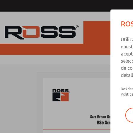
ROS
Utili
nuest
acept
selec
de co
detal
Residen
Polític