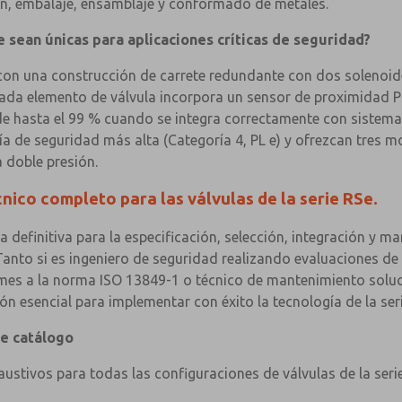
ión, embalaje, ensamblaje y conformado de metales.
e sean únicas para aplicaciones críticas de seguridad?
n con una construcción de carrete redundante con dos solenoi
Cada elemento de válvula incorpora un sensor de proximidad 
e hasta el 99 % cuando se integra correctamente con sistemas
ía de seguridad más alta (Categoría 4, PL e) y ofrezcan tres m
a doble presión.
nico completo para las válvulas de la serie RSe.
ca definitiva para la especificación, selección, integración y 
 Tanto si es ingeniero de seguridad realizando evaluaciones d
es a la norma ISO 13849-1 o técnico de mantenimiento soluc
n esencial para implementar con éxito la tecnología de la ser
te catálogo
ustivos para todas las configuraciones de válvulas de la serie