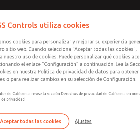
S Controls utiliza cookies
Productos
Industrias
Seguri
zamos cookies para personalizar y mejorar su experiencia gene
ro sitio web. Cuando selecciona "Aceptar todas las cookies",
a nuestro uso de cookies. Puede personalizar qué cookies ace
cionando el enlace "Configuración" a continuación. Lea la Sec
okies en nuestra Política de privacidad de datos para obtene
les o para realizar cambios en su selección de Configuración.
tes de California: revise la sección Derechos de privacidad de California en nue
Válvulas dobles de doble presión
a de privacidad.
serie RSe: catálogo técnico y do
Aceptar todas las cookies
Ajustes
Descripción general de las válvulas dobles 
RSe