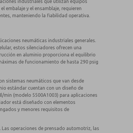
aciones industriales que utilizan equipos
el embalaje y el ensamblaje, requieren
entes, manteniendo la fiabilidad operativa.
licaciones neumáticas industriales generales.
elular, estos silenciadores ofrecen una
rucción en aluminio proporciona el equilibrio
s máximas de funcionamiento de hasta 290 psig
 con sistemas neumáticos que van desde
inio estándar cuentan con un diseño de
3 Nl/min (modelo 5500A1003) para aplicaciones
ciador está diseñado con elementos
longados y menores requisitos de
. Las operaciones de prensado automotriz, las