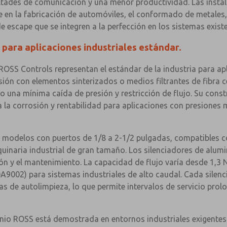
ultades de comunicación y una menor productividad. Las instal
 en la fabricación de automóviles, el conformado de metales, 
e escape que se integren a la perfección en los sistemas exist
 para aplicaciones industriales estándar.
ROSS Controls representan el estándar de la industria para ap
sión con elementos sinterizados o medios filtrantes de fibra c
 una mínima caída de presión y restricción de flujo. Su const
 a la corrosión y rentabilidad para aplicaciones con presione
uye modelos con puertos de 1/8 a 2-1/2 pulgadas, compatibles
inaria industrial de gran tamaño. Los silenciadores de alum
ación y el mantenimiento. La capacidad de flujo varía desde 1,
A9002) para sistemas industriales de alto caudal. Cada silen
as de autolimpieza, lo que permite intervalos de servicio pro
minio ROSS está demostrada en entornos industriales exigentes