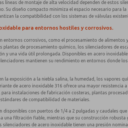
s líneas de montaje de alta velocidad dependen de estos silen
. Su diseño compacto minimiza el espacio necesario para la i
tizan la compatibilidad con los sistemas de válvulas existent
oxidable para entornos hostiles y corrosivos.
en entornos corrosivos, como el procesamiento de alimentos y
as plantas de procesamiento químico, los silenciadores de es
ión y una vida útil prolongada. Disponibles en acero inoxidabl
silenciadores mantienen su rendimiento en entornos donde lo
en la exposición a la niebla salina, la humedad, los vapores q
variante de acero inoxidable 316 ofrece una mayor resistencia 
al para instalaciones de fabricación costeras, plantas proces
estándares de compatibilidad de materiales.
 disponibles con puertos de 1/4 a 2 pulgadas y caudales que 
una filtración fiable, mientras que su construcción robusta g
silenciadores de acero inoxidable tienen una presión nominal 