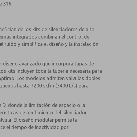
e 316.
efician de los kits de silenciadores de alto
temas integrados combinan el control de
ruido y simplifica el diseño y la instalación
 un diseño avanzado que incorpora tapas de
os kits incluyen toda la tubería necesaria para
 óptimo. Los modelos admiten válvulas dobles
equeños hasta 7200 scfm (3400 L/s) para
 D, donde la limitación de espacio o la
rísticas de rendimiento del silenciador
vula. El diseño modular permite la
ce el tiempo de inactividad por