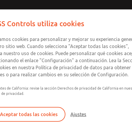
S Controls utiliza cookies
Productos
Industrias
Seguri
zamos cookies para personalizar y mejorar su experiencia gene
ro sitio web. Cuando selecciona "Aceptar todas las cookies",
a nuestro uso de cookies. Puede personalizar qué cookies ace
cionando el enlace "Configuración" a continuación. Lea la Sec
okies en nuestra Política de privacidad de datos para obtene
les o para realizar cambios en su selección de Configuración.
tes de California: revise la sección Derechos de privacidad de California en nue
Silenciadores neumáticos industr
a de privacidad.
reducción de ruido de ROSS Cont
Aceptar todas las cookies
Ajustes
Comprensión de los silenciadores de esc
esenciales para la seguridad industrial.