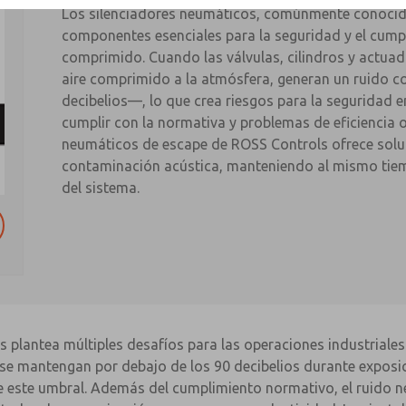
Los silenciadores neumáticos, comúnmente conocid
componentes esenciales para la seguridad y el cump
comprimido. Cuando las válvulas, cilindros y actu
aire comprimido a la atmósfera, generan un ruido 
decibelios—, lo que crea riesgos para la seguridad en
cumplir con la normativa y problemas de eficiencia o
neumáticos de escape de ROSS Controls ofrece soluc
contaminación acústica, manteniendo al mismo tiem
del sistema.
s plantea múltiples desafíos para las operaciones industriale
n se mantengan por debajo de los 90 decibelios durante exposi
e este umbral. Además del cumplimiento normativo, el ruido n