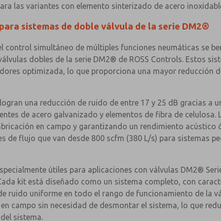
para las variantes con elemento sinterizado de acero inoxidabl
 para sistemas de doble válvula de la serie DM2®
el control simultáneo de múltiples funciones neumáticas se ben
válvulas dobles de la serie DM2® de ROSS Controls. Estos sis
dores optimizada, lo que proporciona una mayor reducción del 
S logran una reducción de ruido de entre 17 y 25 dB gracias a
ntes de acero galvanizado y elementos de fibra de celulosa. L
 fabricación en campo y garantizando un rendimiento acústico
s de flujo que van desde 800 scfm (380 L/s) para sistemas p
specialmente útiles para aplicaciones con válvulas DM2® Serie
×
×
. Cada kit está diseñado como un sistema completo, con caracte
e ruido uniforme en todo el rango de funcionamiento de la vál
r en campo sin necesidad de desmontar el sistema, lo que redu
del sistema.