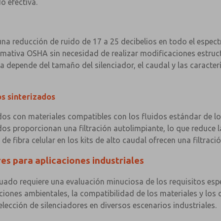
o efectiva.
a reducción de ruido de 17 a 25 decibelios en todo el espectr
rmativa OSHA sin necesidad de realizar modificaciones estruct
a depende del tamaño del silenciador, el caudal y las caracterí
s sinterizados
os con materiales compatibles con los fluidos estándar de lo
os proporcionan una filtración autolimpiante, lo que reduce l
de fibra celular en los kits de alto caudal ofrecen una filtra
res para aplicaciones industriales
uado requiere una evaluación minuciosa de los requisitos espec
iciones ambientales, la compatibilidad de los materiales y los
lección de silenciadores en diversos escenarios industriales.