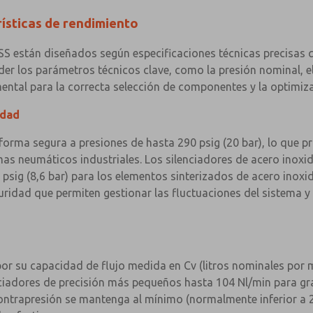
rísticas de rendimiento
S están diseñados según especificaciones técnicas precisas q
er los parámetros técnicos clave, como la presión nominal, el 
ental para la correcta selección de componentes y la optimiza
idad
forma segura a presiones de hasta 290 psig (20 bar), lo que 
emas neumáticos industriales. Los silenciadores de acero inoxi
5 psig (8,6 bar) para los elementos sinterizados de acero inox
idad que permiten gestionar las fluctuaciones del sistema y 
or su capacidad de flujo medida en Cv (litros nominales por 
nciadores de precisión más pequeños hasta 104 Nl/min para gra
ontrapresión se mantenga al mínimo (normalmente inferior a 2