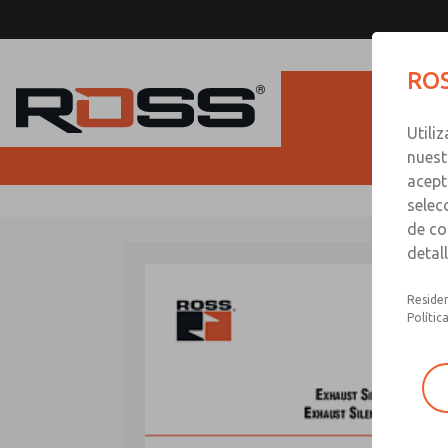
ROS
Utili
nuest
acept
selec
de co
detal
Residen
Polític