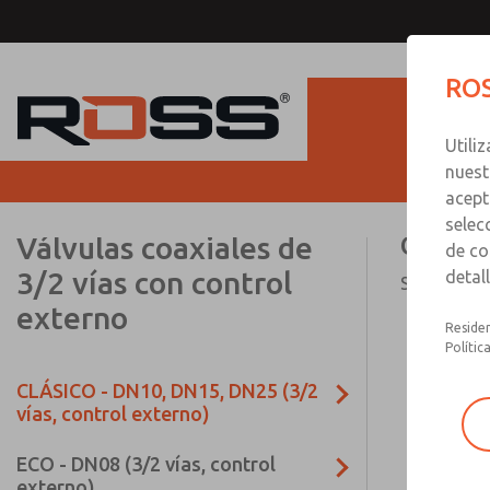
ROS
Utili
nuest
acept
selec
Válvulas coaxiales de
CLÁSICO
de co
3/2 vías con control
detal
Serie CLASS
externo
Residen
Polític
CLÁSICO - DN10, DN15, DN25 (3/2
vías, control externo)
ECO - DN08 (3/2 vías, control
externo)