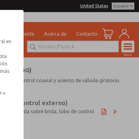
United States
dad
Soporte
Acerca de
Contacto
ral en
Cuenta
Menú
pta
Ver Carrito d
ción
 externo)
r más
Registrarse
ubo de control coaxial y asiento de válvula giratorio.
Inscribirse
stra
as con control externo)
loto montada sobre brida, tubo de control