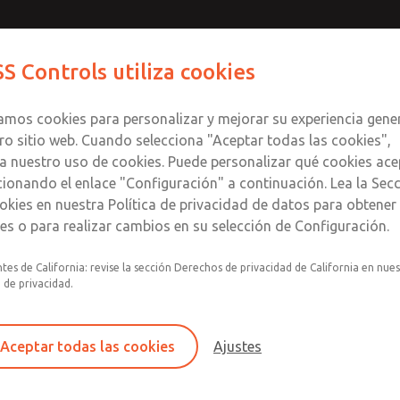
S Controls utiliza cookies
Productos
Industrias
Seguri
zamos cookies para personalizar y mejorar su experiencia gene
ro sitio web. Cuando selecciona "Aceptar todas las cookies",
a nuestro uso de cookies. Puede personalizar qué cookies ace
cionando el enlace "Configuración" a continuación. Lea la Sec
 - DN10, DN15, DN25 (3/2 vías, control
okies en nuestra Política de privacidad de datos para obtene
les o para realizar cambios en su selección de Configuración.
IC, alternativamente con válvula piloto montada sobre brida, t
tes de California: revise la sección Derechos de privacidad de California en nue
a de privacidad.
CLÁSICO - DN10, DN15, DN25 (3/2 ví
Serie CLASSIC, alternativamente con válvula pi
coaxial y asiento de válvula giratorio.
Aceptar todas las cookies
Ajustes
×